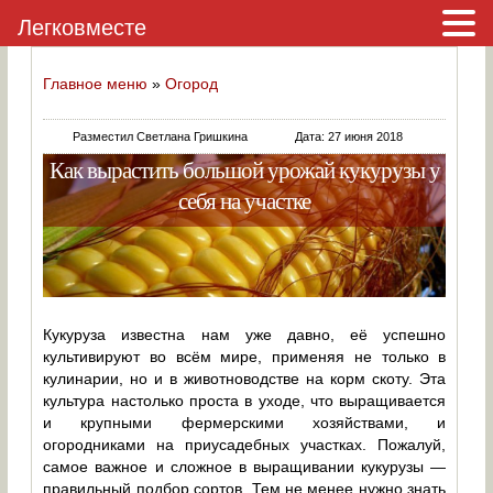
Легковместе
Главное меню
»
Огород
Разместил Светлана Гришкина
Дата: 27 июня 2018
Как вырастить большой урожай кукурузы у
себя на участке
Кукуруза известна нам уже давно, её успешно
культивируют во всём мире, применяя не только в
кулинарии, но и в животноводстве на корм скоту. Эта
культура настолько проста в уходе, что выращивается
и крупными фермерскими хозяйствами, и
огородниками на приусадебных участках. Пожалуй,
самое важное и сложное в выращивании кукурузы —
правильный подбор сортов. Тем не менее нужно знать