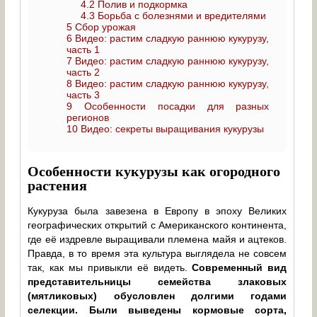
4.2
Полив и подкормка
4.3
Борьба с болезнями и вредителями
5
Сбор урожая
6
Видео: растим сладкую раннюю кукурузу,
часть 1
7
Видео: растим сладкую раннюю кукурузу,
часть 2
8
Видео: растим сладкую раннюю кукурузу,
часть 3
9
Особенности посадки для разных
регионов
10
Видео: секреты выращивания кукурузы
Особенности кукурузы как огородного
растения
Кукуруза была завезена в Европу в эпоху Великих
географических открытий с Американского континента,
где её издревле выращивали племена майя и ацтеков.
Правда, в то время эта культура выглядела не совсем
так, как мы привыкли её видеть.
Современный вид
представительницы семейства злаковых
(мятликовых) обусловлен долгими годами
селекции. Были выведены кормовые сорта,