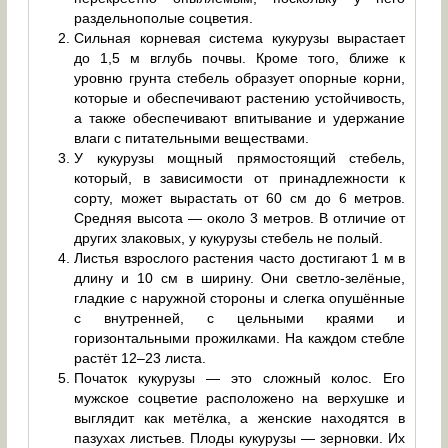
раздельнополые соцветия.
Сильная корневая система кукурузы вырастает
до 1,5 м вглубь почвы. Кроме того, ближе к
уровню грунта стебель образует опорные корни,
которые и обеспечивают растению устойчивость,
а также обеспечивают впитывание и удержание
влаги с питательными веществами.
У кукурузы мощный прямостоящий стебель,
который, в зависимости от принадлежности к
сорту, может вырастать от 60 см до 6 метров.
Средняя высота — около 3 метров. В отличие от
других злаковых, у кукурузы стебель не полый.
Листья взрослого растения часто достигают 1 м в
длину и 10 см в ширину. Они светло-зелёные,
гладкие с наружной стороны и слегка опушённые
с внутренней, с цельными краями и
горизонтальными прожилками. На каждом стебле
растёт 12–23 листа.
Початок кукурузы — это сложный колос. Его
мужское соцветие расположено на верхушке и
выглядит как метёлка, а женские находятся в
пазухах листьев. Плоды кукурузы — зерновки. Их