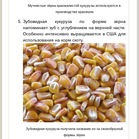
Мучнистые зёрна крахмалистой кукурузы используются в
производстве крахмала
Зубовидная кукуруза по форме зерна
напоминает зуб с углублением на верхней части.
Особенно интенсивно выращивается в США для
использования на корм скоту.
Зубовидная кукуруза получила название из-за своеобразной
формы зёрен