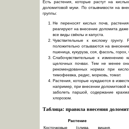
Есть растения, которые растут на кислых
доломитовой муки. По отзывчивости на вне
группы:
Не переносят кислых почв, растени
реагируют на внесение доломита даже 
все виды свёклы и капуста.
Чувствительные к кислому грунту.
положительно отзываются на внесение
пшеница, кукуруза, соя, фасоль, горох, 
Слабочувствительные к изменению к
щелочных почвах. Тем не менее они
рекомендованных нормах при кислом
тимофеевка, редис, морковь, томат.
Растения, которые нуждаются в извест
например, при внесении доломитовой 
заболеть паршой, содержание крахм
хлорозом.
Таблица: правила внесения доломи
Растение
Косточковые (слива, вишня,