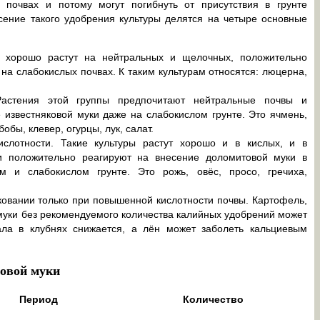
 почвах и потому могут погибнуть от присутствия в грунте
сение такого удобрения культуры делятся на четыре основные
я хорошо растут на нейтральных и щелочных, положительно
на слабокислых почвах. К таким культурам относятся: люцерна,
 Растения этой группы предпочитают нейтральные почвы и
 известняковой муки даже на слабокислом грунте. Это ячмень,
бобы, клевер, огурцы, лук, салат.
ислотности. Такие культуры растут хорошо и в кислых, и в
 положительно реагируют на внесение доломитовой муки в
 и слабокислом грунте. Это рожь, овёс, просо, гречиха,
ковании только при повышенной кислотности почвы. Картофель,
муки без рекомендуемого количества калийных удобрений может
ала в клубнях снижается, а лён может заболеть кальциевым
товой муки
Период
Количество