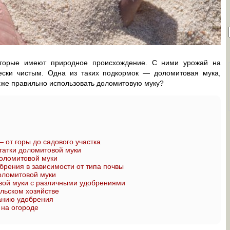
оторые имеют природное происхождение. С ними урожай на
ески чистым. Одна из таких подкормок — доломитовая мука,
к же правильно использовать доломитовую муку?
 от горы до садового участка
татки доломитовой муки
доломитовой муки
рения в зависимости от типа почвы
оломитовой муки
вой муки с различными удобрениями
льском хозяйстве
анию удобрения
 на огороде