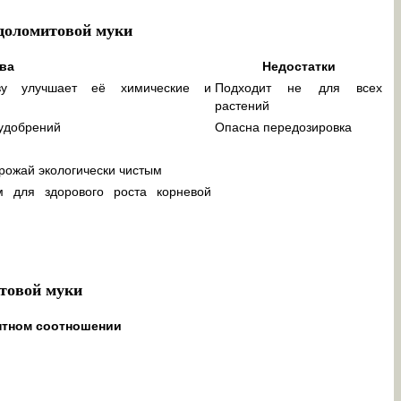
 доломитовой муки
ва
Недостатки
ву улучшает её химические и
Подходит не для всех
растений
удобрений
Опасна передозировка
рожай экологически чистым
м для здорового роста корневой
итовой муки
нтном соотношении