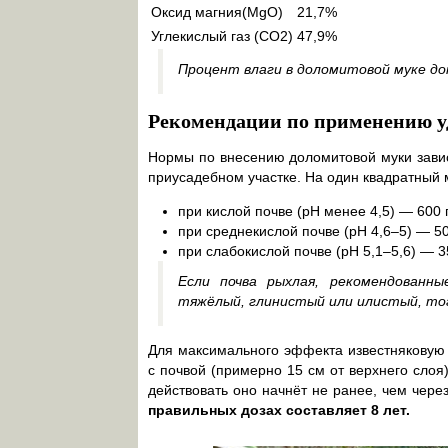
Оксид магния(MgO)
21,7%
Углекислый газ (CO2)
47,9%
Процент влаги в доломитовой муке доп
Рекомендации по применению уд
Нормы по внесению доломитовой муки завися
приусадебном участке. На один квадратный 
при кислой почве (pH менее 4,5) — 600 г
при среднекислой почве (pH 4,6–5) — 50
при слабокислой почве (pH 5,1–5,6) — 35
Если почва рыхлая, рекомендованн
тяжёлый, глинистый или илистый, то
Для максимального эффекта известняковую
с почвой (примерно 15 см от верхнего слоя
действовать оно начнёт не ранее, чем чере
правильных дозах составляет 8 лет.