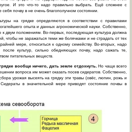
ругое. И это что-то надо правильно выбрать. Ещё сложнее с
 себя почву в не очень благополучном состоянии.
ьтуры на грядке определяются в соответствии с правилами
огатейшего опыта и данных агрономической науки. Собственно,
ьно к двум положениям. Во-первых, последующая культура должна
й, чтобы не заражаться теми же болячками и не страдать от тех
крайней мере, относиться к одному семейству. Во-вторых, надо
 после культур, сильно обедняющих почву, надо сажать те,
твом питательных веществ.
 грядке вообще ничего, дать земле отдохнуть.
Но чаще всего
решении вопроса им может оказать посев сидератов. Собственно,
сбора урожая высеять на грядку эти травы (овёс, люпин, рожь и
я. Сидераты в значительной мере приводят состояние почвы в