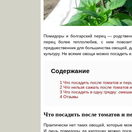
Помидоры и болгарский перец — родственн
перец более теплолюбив, с ним повози
предшественник для большинства овощей, 
культуру. Не всякие овощи можно посадить и
Содержание
1
Что посадить после томатов и пер
2
Что нельзя сажать после томатов и
3
Что посадить в одну грядку: смеш
4
Отзывы
Что посадить после томатов и п
Практически нет таких овощей, которые мо
И лишь помидоры да картошку можно посел