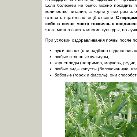
Если болезней не было, можно посадить п
количество питания, а корни у них распол
готовить тщательно, ещё с осени.
С перцам
себя в почве много токсичных соединен
этого можно сажать многие культуры, но луч
При условии оздоравливания почвы после по
лук и чеснок (они надёжно оздоравливаю
любые зеленные культуры;
корнеплоды (например, морковь, редис, 
любые виды капусты (белокочанную, цве
бобовые (горох и фасоль): они способст