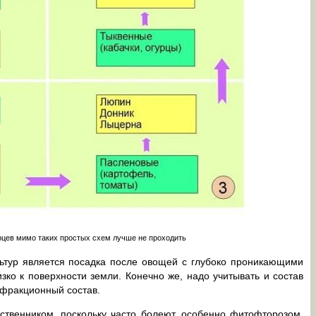
рцев мимо таких простых схем лучше не проходить
тур является посадка после овощей с глубоко проникающими
изко к поверхности земли. Конечно же, надо учитывать и состав
 фракционный состав.
венником, поскольку часто болеют, особенно фитофторозом.