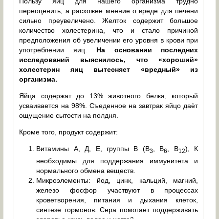
Пользу яиц для нашего организма трудно
переоценить, а расхожее мнение о вреде для печени
сильно преувеличено. Желток содержит большое
количество холестерина, что и стало причиной
предположения об увеличении его уровня в крови при
употреблении яиц.
На основании последних
исследований выяснилось, что «хороший»
холестерин яиц вытесняет «вредный» из
организма.
Яйца содержат до 13% животного белка, который
усваивается на 98%. Съеденное на завтрак яйцо даёт
ощущение сытости на полдня.
Кроме того, продукт содержит:
Витамины А, Д, Е, группы В (В
, В
, В
), К
3
6
12
необходимы для поддержания иммунитета и
нормального обмена веществ.
Микроэлементы: йод, цинк, кальций, магний,
железо фосфор участвуют в процессах
кроветворения, питания и дыхания клеток,
синтезе гормонов. Сера помогает поддерживать