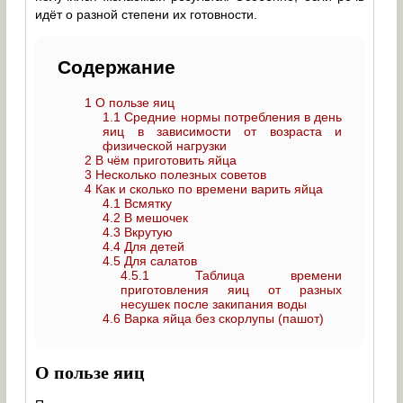
идёт о разной степени их готовности.
Содержание
1
О пользе яиц
1.1
Средние нормы потребления в день
яиц в зависимости от возраста и
физической нагрузки
2
В чём приготовить яйца
3
Несколько полезных советов
4
Как и сколько по времени варить яйца
4.1
Всмятку
4.2
В мешочек
4.3
Вкрутую
4.4
Для детей
4.5
Для салатов
4.5.1
Таблица времени
приготовления яиц от разных
несушек после закипания воды
4.6
Варка яйца без скорлупы (пашот)
О пользе яиц