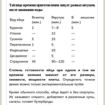
Таблица времени приготовления яиц от разных несушек
после закипания воды
Всмятку
Вкрутую
В мешочек
Вид яйца
(мин.)
(мин.)
(мин.)
Куриное
2
7—8
5
Утиное
—
12
—
Гусиное
5
15
—
Перепелиное
1
5
—
Индюшачье
—
10
—
Цесариное
—
5
—
Страусиное
45
90—120
—
Степень готовности яйца при одном и том же
времени кипения зависит от его размера,
свежести, мощности плиты.
Определить точное
время можно только экспериментальным путём.
Кроме обычного способа, яйца варят и без скорлупы.
Их называют «пашот», добавляют в различные супы,
салаты, готовят бутерброды.