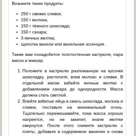
Возьмите такие продукты:
250 г свежих сливок;
150 г молока;
150 г тёмного шоколада;
150 г сахара;
3 яичных желтка;
щепотка ванили или ванильная эссенция.
Также вам понадобится толстостенная кастрюля, пара
мисок и миксер.
Положите в кастрюлю разломанную на кусочки
шоколадку, растопите, влив молоко и сливки. В
отдельной миске взбейте яичные желтки с
добавлением сахара до однородности. Масса
должна стать светлой.
Влейте взбитые яйца в смесь шоколада, молока и
сливок, поставьте на минимальный огонь.
Тщательно перемешивайте, пока масса хорошо
нагреется, но не закипит, иначе желтки
свернутся. После этого снимите кастрюлю с
плиты, добавьте в содержимое ванилин и снова