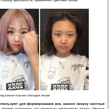
ляд азиатки получают благодаря линзам
используют для формирования век, нанося сверху светлые
яркими оттенками, что зрительно увеличивает взгляд. Чёрные