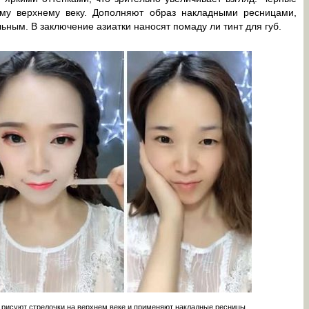
му верхнему веку. Дополняют образ накладными ресницами,
ьным. В заключение азиатки наносят помаду ли тинт для губ.
и рисуют стрелочки на верхнем веке и применяют накладные ресницы