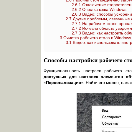
2.6
Рабочий стол медленно загру
2.6.1
Отключение второстепенн
2.6.2
Очистка кэша Windows
2.6.3
Видео: способы ускорени
2.7
Другие проблемы, связанные 
2.7.1
На рабочем столе пропал
2.7.2
Исчезла область уведом
2.7.3
Видео: как настроить обл
3
Очистка рабочего стола в Window
3.1
Видео: как использовать инс
Способы настройки рабочего сто
Функциональность настроек рабочего с
доступных для настроек элементов об
«Персонализация».
Найти его можно, нажав