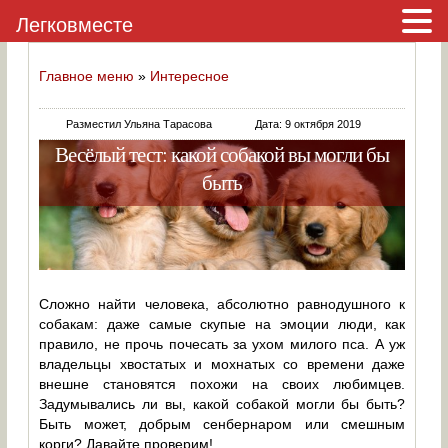
Легковместе
Главное меню
»
Интересное
Разместил Ульяна Тарасова
Дата: 9 октября 2019
Весёлый тест: какой собакой вы могли бы
быть
Сложно найти человека, абсолютно равнодушного к
собакам: даже самые скупые на эмоции люди, как
правило, не прочь почесать за ухом милого пса. А уж
владельцы хвостатых и мохнатых со времени даже
внешне становятся похожи на своих любимцев.
Задумывались ли вы, какой собакой могли бы быть?
Быть может, добрым сенбернаром или смешным
корги? Давайте проверим!