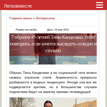
Легковместе
Главное меню
»
Интересное
Разместил iarriba
Дата: 24 мая 2021
7 образов 45-летней Тины Канделаки: стоит
повторить, если хочется выглядеть солидно и
стильно
Образы Тины Канделаки в ее социальной сети можно
назвать эталоном стиля. Знаменитость прекрасно
разбирается в модных тенденциях. Иногда она все же
подвергается критике, но в большинстве случаев
подписчики берут на заметку приемы телеведущей.