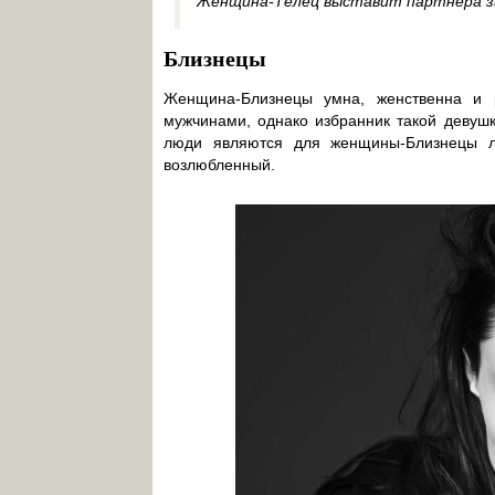
Женщина-Телец выставит партнёра за 
Близнецы
Женщина-Близнецы умна, женственна и 
мужчинами, однако избранник такой девуш
люди являются для женщины-Близнецы л
возлюбленный.