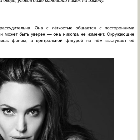
дверь, уловив даже малейший намёк на измену.
рассудительна. Она с лёгкостью общается с посторонними
ки может быть уверен — она никогда не изменит. Окружающие
ишь фоном, а центральной фигурой на нём выступает её