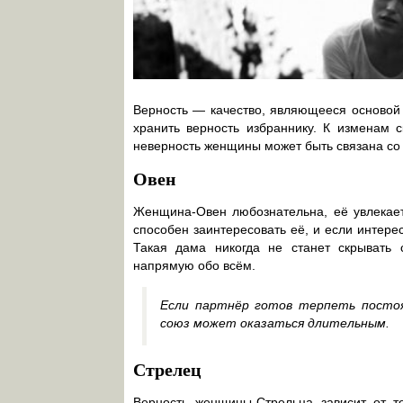
Верность — качество, являющееся основой 
хранить верность избраннику. К изменам 
неверность женщины может быть связана со 
Овен
Женщина-Овен любознательна, её увлекает
способен заинтересовать её, и если интерес
Такая дама никогда не станет скрывать 
напрямую обо всём.
Если партнёр готов терпеть постоя
союз может оказаться длительным.
Стрелец
Верность женщины-Стрельца зависит от то