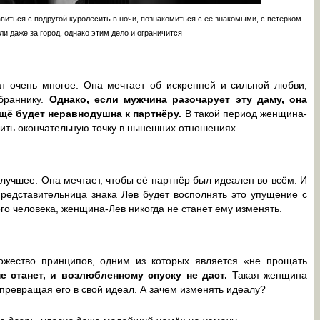
иться с подругой куролесить в ночи, познакомиться с её знакомыми, с ветерком
ли даже за город, однако этим дело и ограничится
т очень многое. Она мечтает об искренней и сильной любви,
збраннику.
Однако, если мужчина разочарует эту даму, она
ещё будет неравнодушна к партнёру.
В такой период женщина-
вить окончательную точку в нынешних отношениях.
учшее. Она мечтает, чтобы её партнёр был идеален во всём. И
представительница знака Лев будет восполнять это упущение с
о человека, женщина-Лев никогда не станет ему изменять.
ожество принципов, одним из которых является «не прощать
е станет, и возлюбленному спуску не даст.
Такая женщина
 превращая его в свой идеал. А зачем изменять идеалу?