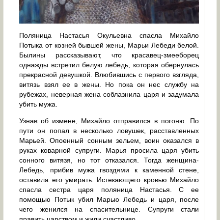
Поляница Настасья Окульевна спасла Михайло
Потыка от козней бывшей жены, Марьи Лебеди белой.
Былины рассказывают, что красавец-змееборец
однажды встретил белую лебедь, которая обернулась
прекрасной девушкой. Влюбившись с первого взгляда,
витязь взял ее в жены. Но пока он нес службу на
рубежах, неверная жена соблазнила царя и задумала
убить мужа.
Узнав об измене, Михайло отправился в погоню. По
пути он попал в несколько ловушек, расставленных
Марьей. Опоенный сонным зельем, воин оказался в
руках коварной супруги. Марья просила царя убить
сонного витязя, но тот отказался. Тогда женщина-
Лебедь, прибив мужа гвоздями к каменной стене,
оставила его умирать. Истекающего кровью Михайло
спасла сестра царя поляница Настасья. С ее
помощью Потык убил Марью Лебедь и царя, после
чего женился на спасительнице. Супруги стали
править царством и жили счастливо.