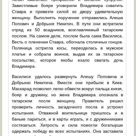
Завистливые бояре уговорили Владимира схватить
Ставра и привезти силой ко двору удивительную
женщину. Выполнять поручение отправились Алеша
Попович и Добрыня Никитич. В пути они встретили
отряд из 50 всадников, возглавляемый татарским
послом. На самом деле, послом была сама Василиса.
Весть о пленении Ставра, обогнала столичных гонцов.
Поляница остригла косы, переоделась в мужское
платье и собрала воинов, выдав их за татарское
посольство, которое якобы ехало сватать дочь
Владимира.
Василисе удалось развернуть Алешу Поповича и
Добрыню Никитича. Вместе они прибыли в Киев.
Маскарад позволил легко обвести вокруг пальца князя,
бояр и дружину, но жена Владимира опознала в
татарском после женщину. Правитель решил
проверить личность загадочного посла и устроил
испытания. Отважной воительнице пришлось и в
баньке париться, и в карты играть, и с дружинниками
состязаться. Хитрость и сила помогли богатырше
одержать победу во всех испытаниях. Она заставила