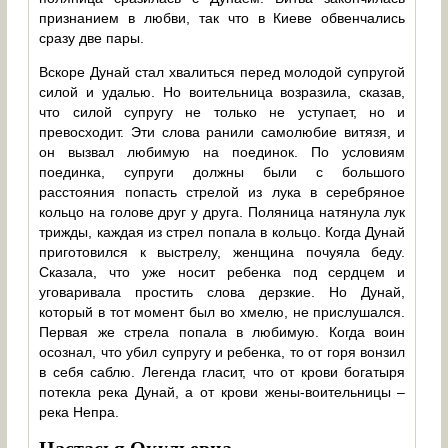
признанием в любви, так что в Киеве обвенчались
сразу две пары.
Вскоре Дунай стал хвалиться перед молодой супругой
силой и удалью. Но воительница возразила, сказав,
что силой супругу не только не уступает, но и
превосходит. Эти слова ранили самолюбие витязя, и
он вызвал любимую на поединок. По условиям
поединка, супруги должны были с большого
расстояния попасть стрелой из лука в серебряное
кольцо на голове друг у друга. Поляница натянула лук
трижды, каждая из стрел попала в кольцо. Когда Дунай
приготовился к выстрелу, женщина почуяла беду.
Сказала, что уже носит ребенка под сердцем и
уговаривала простить слова дерзкие. Но Дунай,
который в тот момент был во хмелю, не прислушался.
Первая же стрела попала в любимую. Когда воин
осознал, что убил супругу и ребенка, то от горя вонзил
в себя саблю. Легенда гласит, что от крови богатыря
потекла река Дунай, а от крови жены-воительницы –
река Непра.
Настасья Окульевна