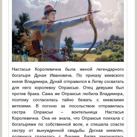
Настасья Королевична была женой легендарного
богатыря Дуная Ивановича. По приказу киевского
князя Владимира, Дунай отправился в Литву сосватать
для него королевну Опраксью. Отец девушки был
против брака. Сама же Опраксья любила Владимира,
поэтому согласилась тайно бежать с киевскими
витязями. В погоню за посольством отправилась
сестра Опраксьи – воительница Настасья
Королевична. Она не знала, что Опраксья поехала с
богатырями по собственной воле, и спешила спасти
сестру от вынужденной свадьбы. Догнав киевлян,
поляница сразилась с Дунаем. Битва закончилась