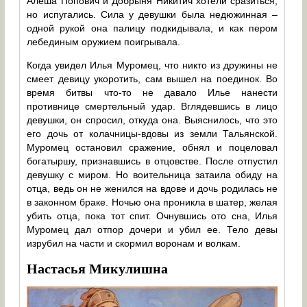
Алеша Попович и Добрыня Никитич хотели сразиться,
но испугались. Сила у девушки была недюжинная –
одной рукой она палицу подкидывала, и как пером
лебединым оружием поигрывала.
Когда увидел Илья Муромец, что никто из дружины не
смеет девицу укоротить, сам вышел на поединок. Во
время битвы что-то не давало Илье нанести
противнице смертельный удар. Вглядевшись в лицо
девушки, он спросил, откуда она. Выяснилось, что это
его дочь от колачницы-вдовы из земли Тальянской.
Муромец остановил сражение, обнял и поцеловал
богатыршу, признавшись в отцовстве. После отпустил
девушку с миром. Но воительница затаила обиду на
отца, ведь он не женился на вдове и дочь родилась не
в законном браке. Ночью она проникла в шатер, желая
убить отца, пока тот спит. Очнувшись ото сна, Илья
Муромец дал отпор дочери и убил ее. Тело девы
изрубил на части и скормил воронам и волкам.
Настасья Микулишна