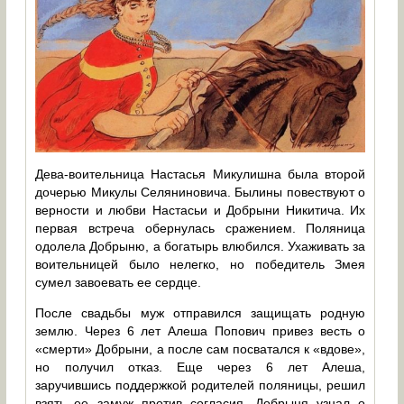
Дева-воительница Настасья Микулишна была второй
дочерью Микулы Селяниновича. Былины повествуют о
верности и любви Настасьи и Добрыни Никитича. Их
первая встреча обернулась сражением. Поляница
одолела Добрыню, а богатырь влюбился. Ухаживать за
воительницей было нелегко, но победитель Змея
сумел завоевать ее сердце.
После свадьбы муж отправился защищать родную
землю. Через 6 лет Алеша Попович привез весть о
«смерти» Добрыни, а после сам посватался к «вдове»,
но получил отказ. Еще через 6 лет Алеша,
заручившись поддержкой родителей поляницы, решил
взять ее замуж против согласия. Добрыня узнал о