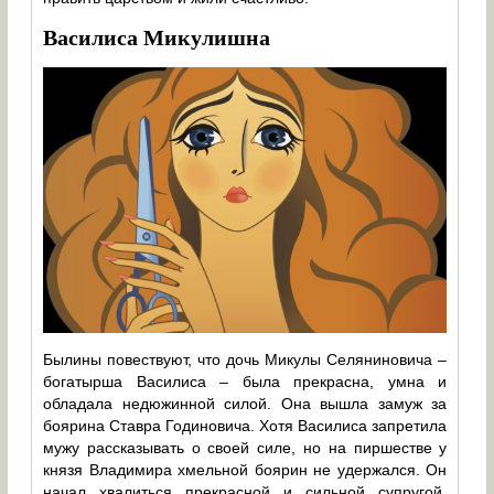
Василиса Микулишна
Былины повествуют, что дочь Микулы Селяниновича –
богатырша Василиса – была прекрасна, умна и
обладала недюжинной силой. Она вышла замуж за
боярина Ставра Годиновича. Хотя Василиса запретила
мужу рассказывать о своей силе, но на пиршестве у
князя Владимира хмельной боярин не удержался. Он
начал хвалиться прекрасной и сильной супругой.