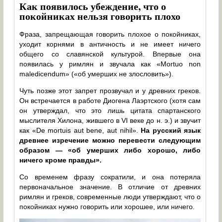
Как появилось убеждение, что о
покойниках нельзя говорить плохо
Фраза, запрещающая говорить плохое о покойниках,
уходит корнями в античность и не имеет ничего
общего со славянской культурой. Впервые она
появилась у римлян и звучала как «Mortuo non
maledicendum» («об умерших не злословить»).
Чуть позже этот запрет прозвучал и у древних греков.
Он встречается в работе Диогена Лаэртского (хотя сам
он утверждал, что это лишь цитата спартанского
мыслителя Хилона, жившего в VI веке до н. э.) и звучит
как «De mortuis aut bene, aut nihil».
На русский язык
древнее изречение можно перевести следующим
образом — «об умерших либо хорошо, либо
ничего кроме правды».
Со временем фразу сократили, и она потеряла
первоначальное значение. В отличие от древних
римлян и греков, современные люди утверждают, что о
покойниках нужно говорить или хорошее, или ничего.