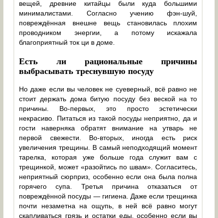
вещей, древние китайцы были куда большими
минималистами. Согласно учению фэн-шуй,
повреждённая внешне вещь становилась плохим
проводником энергии, а потому искажала
благоприятный ток ци в доме.
Есть ли рациональные причины
выбрасывать треснувшую посуду
Но даже если вы человек не суеверный, всё равно не
стоит держать дома битую посуду без веской на то
причины. Во-первых, это просто эстетически
некрасиво. Питаться из такой посуды неприятно, да и
гости наверняка обратят внимание на утварь не
первой свежести. Во-вторых, иногда есть риск
увеличения трещины. В самый неподходящий момент
тарелка, которая уже больше года служит вам с
трещинкой, может «разойтись по швам». Согласитесь,
неприятный сюрприз, особенно если она была полна
горячего супа. Третья причина отказаться от
повреждённой посуды — гигиена. Даже если трещинка
почти незаметна на ощупь, в ней всё равно могут
скапливаться грязь и остатки еды, особенно если вы