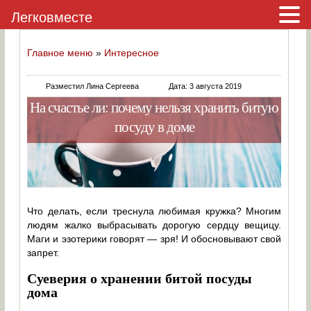
Легковместе
Главное меню
»
Интересное
Разместил Лина Сергеева
Дата: 3 августа 2019
На счастье ли: почему нельзя хранить битую
посуду в доме
Что делать, если треснула любимая кружка? Многим
людям жалко выбрасывать дорогую сердцу вещицу.
Маги и эзотерики говорят — зря! И обосновывают свой
запрет.
Суеверия о хранении битой посуды
дома