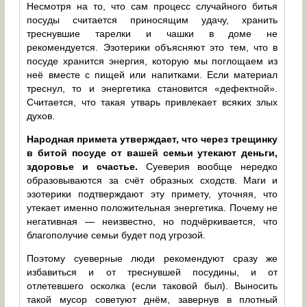
Несмотря на то, что сам процесс случайного битья
посуды считается приносящим удачу, хранить
треснувшие тарелки и чашки в доме не
рекомендуется. Эзотерики объясняют это тем, что в
посуде хранится энергия, которую мы поглощаем из
неё вместе с пищей или напитками. Если материал
треснул, то и энергетика становится «дефектной».
Считается, что такая утварь привлекает всяких злых
духов.
Народная примета утверждает, что через трещинку
в битой посуде от вашей семьи утекают деньги,
здоровье и счастье.
Суеверия вообще нередко
образовываются за счёт образных сходств. Маги и
эзотерики подтверждают эту примету, уточняя, что
утекает именно положительная энергетика. Почему не
негативная — неизвестно, но подчёркивается, что
благополучие семьи будет под угрозой.
Поэтому суеверные люди рекомендуют сразу же
избавиться и от треснувшей посудины, и от
отлетевшего осколка (если таковой был). Выносить
такой мусор советуют днём, завернув в плотный