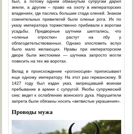
был, а потому одним обманутым супругам дарил
земли, а другим – право на охоту в императорских
владениях, где паслись большие стада оленей. Знаком
сомнительных привилегий были оленьи рога. Их по
указу императора торжественно прибивали к воротам
усадьбы. Придворные шутники шептались, что
«оленьи отростки» растут на лбу у
облагодетельствованных. Однако злословить вслух
было мало желающих. Нравы при императорском
дворе были жестокими — шутника запросто могли
повесить на тех же воротах.
Вклад в происхождение «рогоносцев» приписывают
еще одному императору. На этот раз германскому. В
1427 году был издан указ, запрещавший воинам
пребывание в армии с супругой. Якобы супружеский
секс ведет к ослаблению воинского духа. Нарушители
запрета были обязаны носить «ветвистые украшения».
Проводы мужа