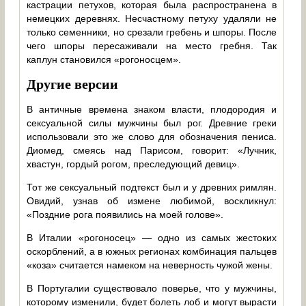
кастрации петухов, которая была распространена в
немецких деревнях. Несчастному петуху удаляли не
только семенники, но срезали гребень и шпоры. После
чего шпоры пересаживали на место гребня. Так
каплун становился «рогоносцем».
Другие версии
В античные времена знаком власти, плодородия и
сексуальной силы мужчины был рог. Древние греки
использовали это же слово для обозначения пениса.
Диомед, смеясь над Парисом, говорит: «Лучник,
хвастун, гордый рогом, преследующий девиц».
Тот же сексуальный подтекст был и у древних римлян.
Овидий, узнав об измене любимой, воскликнул:
«Поздние рога появились на моей голове».
В Италии «рогоносец» — одно из самых жестоких
оскорблений, а в южных регионах комбинация пальцев
«коза» считается намеком на неверность чужой жены.
В Португалии существовало поверье, что у мужчины,
которому изменили, будет болеть лоб и могут вырасти