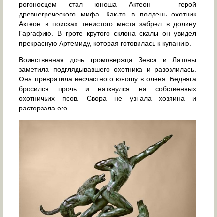
рогоносцем стал юноша Актеон – герой
древнегреческого мифа. Как-то в полдень охотник
Актеон в поисках тенистого места забрел в долину
Гаргафию. В гроте крутого склона скалы он увидел
прекрасную Артемиду, которая готовилась к купанию.
Воинственная дочь громовержца Зевса и Латоны
заметила подглядывавшего охотника и разозлилась.
Она превратила несчастного юношу в оленя. Бедняга
бросился прочь и наткнулся на собственных
охотничьих псов. Свора не узнала хозяина и
растерзала его.