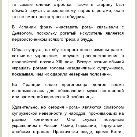
те самые оленьи отростки. Также в старину был
обычай вручать опозоренному парик с рогами, если
тот не смоет позор кровью обидчика.
В Испании фразу «наставить рога» связывали с
Дьяволом, поскольку рогатый искуситель является
первоисточником всякого греха и блуда.
Образ супруга, на лбу которого после измены растет
ветвистое украшение, получает распространение в
европейской поэзии XIII века. Вскоре возник обычай
украшать рогами головы незадачливых супружников,
показывая, чем их одарили неверные половинки.
Во Франции слово «рогоносец» долгое время
использовалась для обозначения мужа постоянной
или временной королевской любовницы.
Удивительно, но сегодня «рога» являются символом
супружеской неверности у народов, проживающих на
разных континентах. Они служат позорным
украшением в России, Чехии, Германии, Португалии,
арабских странах. Практически везде, кроме Китая,