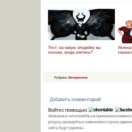
Тест: на какую злодейку вы
Увлекат
похожи, когда злитесь?
сериал
Рубрика:
Интересное
Добавить комментарий
Войти с помощью:
Уважаемые читатели! Мы не приемлем в комментари
ресурсы, враждебные заявления в сторону админ
сайта, будут удалены.