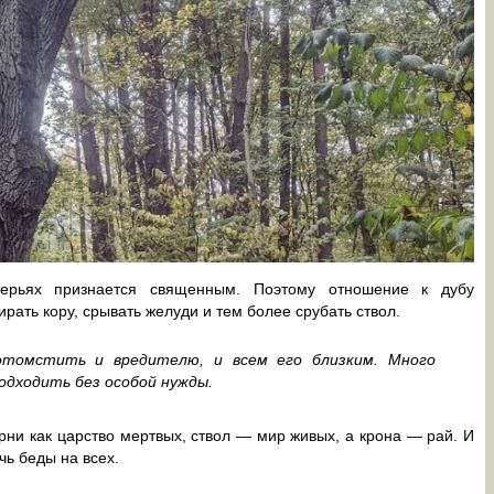
верьях признается священным. Поэтому отношение к дубу
ирать кору, срывать желуди и тем более срубать ствол.
отомстить и вредителю, и всем его близким. Много
одходить без особой нужды.
ни как царство мертвых, ствол — мир живых, а крона — рай. И
чь беды на всех.