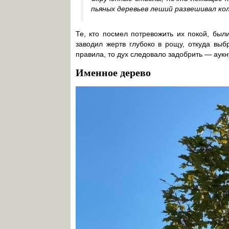
пьяных деревьев леший развешивал ко
Те, кто посмел потревожить их покой, бы
заводил жертв глубоко в рощу, откуда выб
правила, то дух следовало задобрить — аукну
Именное дерево