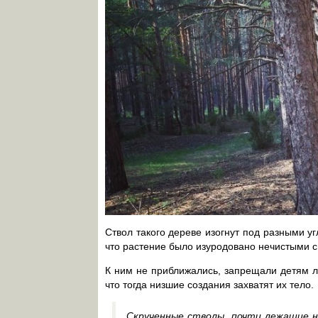
Ствол такого дереве изогнут под разными у
что растение было изуродовано нечистыми с
К ним не приближались, запрещали детям л
что тогда низшие создания захватят их тело.
Скрученные стволы, почти лежащие н