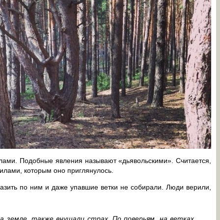
глами. Подобные явления называют «дьявольскими». Считается,
илами, которым оно приглянулось.
азить по ним и даже упавшие ветки не собирали. Люди верили,
а земле, также внушали страх. По поверьям, на ветках