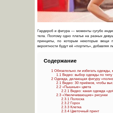
Гардероб и фигура — моменты сугубо индив
тела. Поэтому одно платье на разных деву
принципы, по которым некоторые вещи п
вероятности будут её «портить», добавляя 
Содержание
1
Обязательно ли избегать одежды, 
1.1
Видео: выбор одежды по типу
2
Одежда, делающая фигуру «полн
2.1
Видео: 30 приёмов, чтобы выг
2.2
«Пышные» цвета
2.2.1
Видео: какая одежда «д
2.3
«Увеличивающие» рисунки
2.3.1
Полоска
2.3.2
Горох
2.3.3
Клетка
2.3.4
Цветочный принт