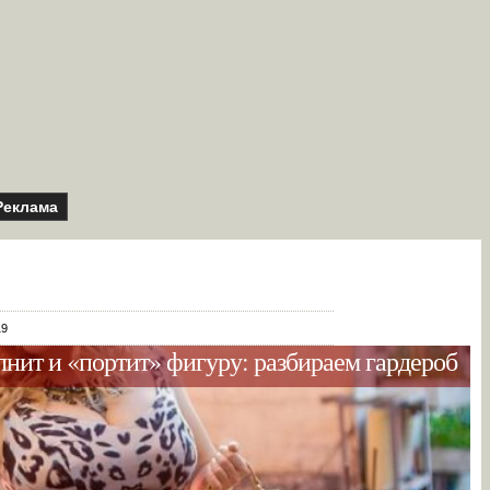
Реклама
19
лнит и «портит» фигуру: разбираем гардероб