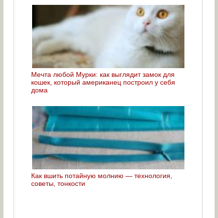
Мечта любой Мурки: как выглядит замок для
кошек, который американец построил у себя
дома
Как вшить потайную молнию — технология,
советы, тонкости