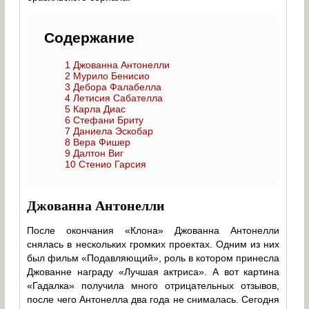
Содержание
1
Джованна Антонелли
2
Мурило Бенисио
3
Дебора Фалабелла
4
Летисия Сабателла
5
Карла Диас
6
Стефани Бриту
7
Даниела Эскобар
8
Вера Фишер
9
Далтон Виг
10
Стенио Гарсия
Джованна Антонелли
После окончания «Клона» Джованна Антонелли
снялась в нескольких громких проектах. Одним из них
был фильм «Подавляющий», роль в котором принесла
Джованне награду «Лучшая актриса». А вот картина
«Гадалка» получила много отрицательных отзывов,
после чего Антонелла два года не снималась. Сегодня