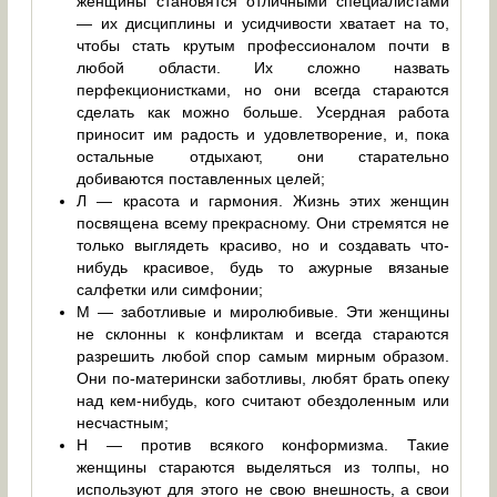
женщины становятся отличными специалистами
— их дисциплины и усидчивости хватает на то,
чтобы стать крутым профессионалом почти в
любой области. Их сложно назвать
перфекционистками, но они всегда стараются
сделать как можно больше. Усердная работа
приносит им радость и удовлетворение, и, пока
остальные отдыхают, они старательно
добиваются поставленных целей;
Л — красота и гармония. Жизнь этих женщин
посвящена всему прекрасному. Они стремятся не
только выглядеть красиво, но и создавать что-
нибудь красивое, будь то ажурные вязаные
салфетки или симфонии;
М — заботливые и миролюбивые. Эти женщины
не склонны к конфликтам и всегда стараются
разрешить любой спор самым мирным образом.
Они по-матерински заботливы, любят брать опеку
над кем-нибудь, кого считают обездоленным или
несчастным;
Н — против всякого конформизма. Такие
женщины стараются выделяться из толпы, но
используют для этого не свою внешность, а свои