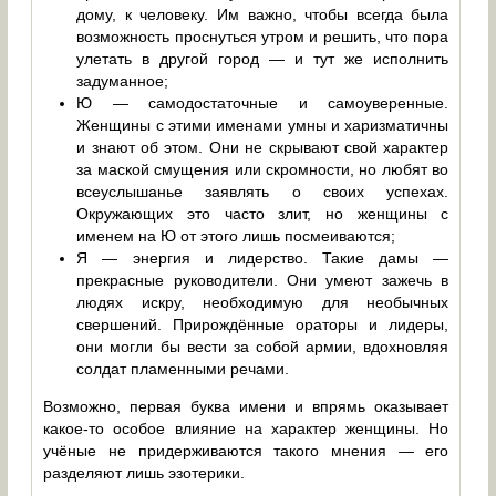
дому, к человеку. Им важно, чтобы всегда была
возможность проснуться утром и решить, что пора
улетать в другой город — и тут же исполнить
задуманное;
Ю — самодостаточные и самоуверенные.
Женщины с этими именами умны и харизматичны
и знают об этом. Они не скрывают свой характер
за маской смущения или скромности, но любят во
всеуслышанье заявлять о своих успехах.
Окружающих это часто злит, но женщины с
именем на Ю от этого лишь посмеиваются;
Я — энергия и лидерство. Такие дамы —
прекрасные руководители. Они умеют зажечь в
людях искру, необходимую для необычных
свершений. Прирождённые ораторы и лидеры,
они могли бы вести за собой армии, вдохновляя
солдат пламенными речами.
Возможно, первая буква имени и впрямь оказывает
какое-то особое влияние на характер женщины. Но
учёные не придерживаются такого мнения — его
разделяют лишь эзотерики.