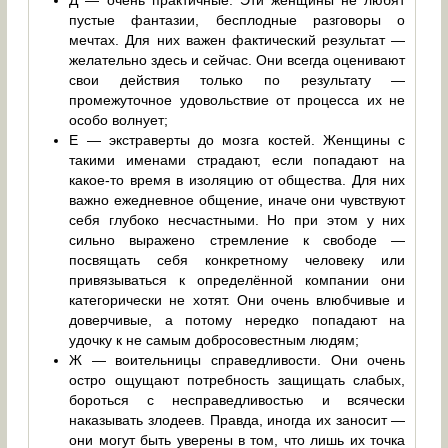
Д — очень практичные. Эти женщины не любят
пустые фантазии, бесплодные разговоры о
мечтах. Для них важен фактический результат —
желательно здесь и сейчас. Они всегда оценивают
свои действия только по результату —
промежуточное удовольствие от процесса их не
особо волнует;
Е — экстраверты до мозга костей. Женщины с
такими именами страдают, если попадают на
какое-то время в изоляцию от общества. Для них
важно ежедневное общение, иначе они чувствуют
себя глубоко несчастными. Но при этом у них
сильно выражено стремление к свободе —
посвящать себя конкретному человеку или
привязываться к определённой компании они
категорически не хотят. Они очень влюбчивые и
доверчивые, а потому нередко попадают на
удочку к не самым добросовестным людям;
Ж — воительницы справедливости. Они очень
остро ощущают потребность защищать слабых,
бороться с несправедливостью и всячески
наказывать злодеев. Правда, иногда их заносит —
они могут быть уверены в том, что лишь их точка