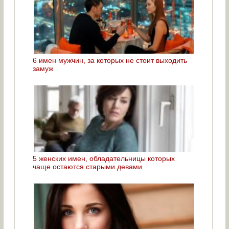
6 имен мужчин, за которых не стоит выходить
замуж
5 женских имен, обладательницы которых
чаще остаются старыми девами