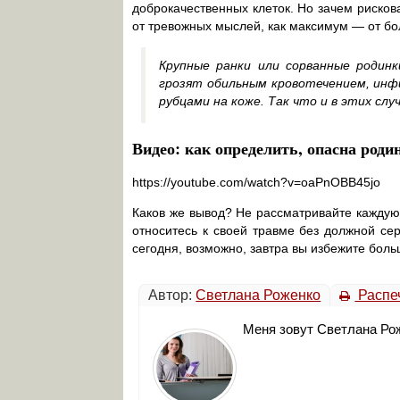
доброкачественных клеток. Но зачем рискова
от тревожных мыслей, как максимум — от б
Крупные ранки или сорванные родинк
грозят обильным кровотечением, инф
рубцами на коже. Так что и в этих сл
Видео: как определить, опасна роди
https://youtube.com/watch?v=oaPnOBB45jo
Каков же вывод? Не рассматривайте каждую
относитесь к своей травме без должной се
сегодня, возможно, завтра вы избежите бол
Автор:
Светлана Роженко
Распе
Меня зовут Светлана Рож