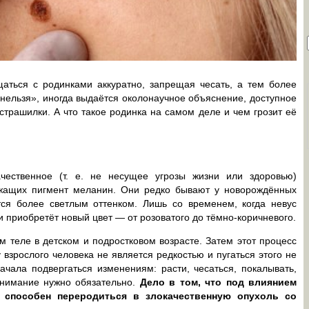
щаться с родинками аккуратно, запрещая чесать, а тем более
 «нельзя», иногда выдаётся околонаучное объяснение, доступное
трашилки. А что такое родинка на самом деле и чем грозит её
чественное (т. е. не несущее угрозы жизни или здоровью)
ржащих пигмент меланин. Они редко бывают у новорождённых
ются более светлым оттенком. Лишь со временем, когда невус
и приобретёт новый цвет — от розоватого до тёмно-коричневого.
м теле в детском и подростковом возрасте. Затем этот процесс
 взрослого человека не является редкостью и пугаться этого не
начала подвергаться изменениям: расти, чесаться, покалывать,
внимание нужно обязательно.
Дело в том, что под влиянием
 способен переродиться в злокачественную опухоль со