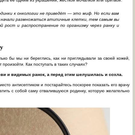
дить её одним из украшений, жёсткой мочалкой или бритвой.
одинки к онкологии не приведёт — это миф. Но если вам
е начали размножаться атипичные клетки, тем самым вы
й рост и распространение по организму через ранку и
ку
лько бы мы ни береглись, как ни приглядывали за своей кожей,
произойти. Как поступать в таких случаях?
ови и видимых ранок, а перед этим шелушилась и сохла.
есто антисептиком и постарайтесь поскорее показать его врачу
ватить с собой саму отвалившуюся родинку, которую желательно