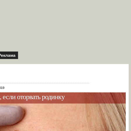
Реклама
019
, если оторвать родинку