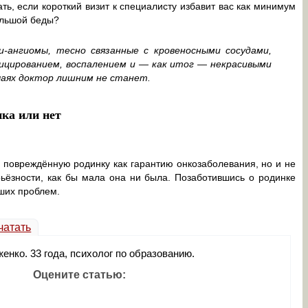
ть, если короткий визит к специалисту избавит вас как минимум
ольшой беды?
и-ангиомы, тесно связанные с кровеносными сосудами,
ицированием, воспалением и — как итог — некрасивыми
учаях доктор лишним не станет.
нка или нет
 повреждённую родинку как гарантию онкозаболевания, но и не
рьёзности, как бы мала она ни была. Позаботившись о родинке
ьших проблем.
чатать
енко. 33 года, психолог по образованию.
Оцените статью: