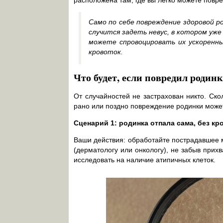
расположена там, где вы легко можете повре
Само по себе повреждение здоровой р
случится задеть невус, в котором уж
можете спровоцировать их ускоренны
кровоток.
Что будет, если повредил родин
От случайностей не застрахован никто. Ско
рано или поздно повреждение родинки может 
Сценарий 1: родинка отпала сама, без кр
Ваши действия: обработайте пострадавшее м
(дерматологу или онкологу), не забыв прих
исследовать на наличие атипичных клеток.