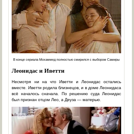
В конце сериала Мохаммед полностью смирился с выбором Самиры
Леонидас и Иветти
Несмотря ни на что Иветти и Леонидас остались
вместе. Иветти родила близнецов, и в доме Леонидаса
всё началось сначала. По решению суда Леонидас
был признан отцом Лео, а Деуза — матерью.