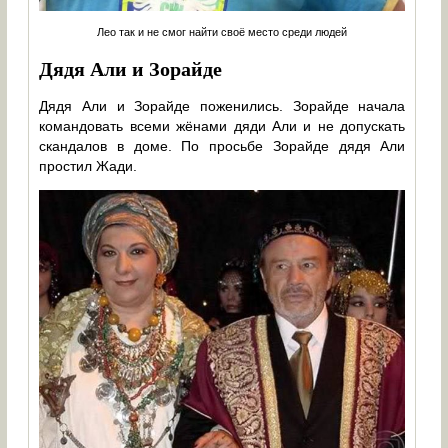
Лео так и не смог найти своё место среди людей
Дядя Али и Зорайде
Дядя Али и Зорайде поженились. Зорайде начала
командовать всеми жёнами дяди Али и не допускать
скандалов в доме. По просьбе Зорайде дядя Али
простил Жади.