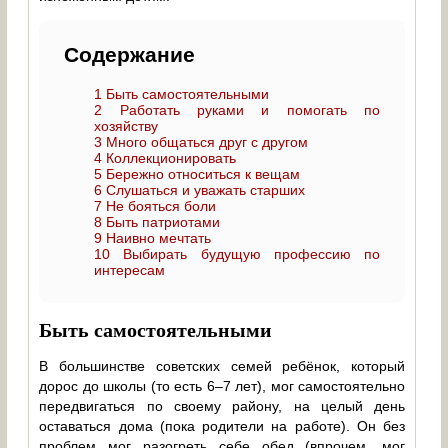
Содержание
1
Быть самостоятельными
2
Работать руками и помогать по
хозяйству
3
Много общаться друг с другом
4
Коллекционировать
5
Бережно относиться к вещам
6
Слушаться и уважать старших
7
Не бояться боли
8
Быть патриотами
9
Наивно мечтать
10
Выбирать будущую профессию по
интересам
Быть самостоятельными
В большинстве советских семей ребёнок, который
дорос до школы (то есть 6–7 лет), мог самостоятельно
передвигаться по своему району, на целый день
оставаться дома (пока родители на работе). Он без
проблем мог разогреть себе обед (впрочем, мог