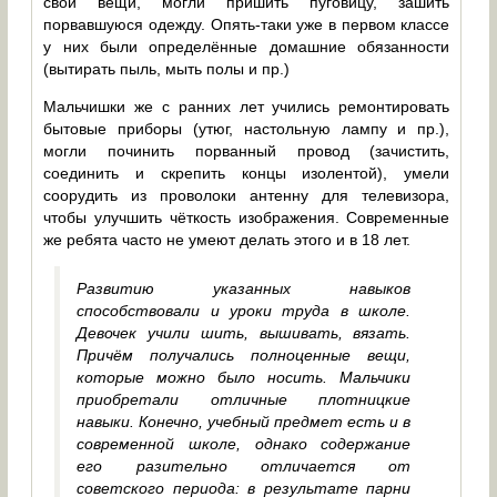
свои вещи, могли пришить пуговицу, зашить
порвавшуюся одежду. Опять-таки уже в первом классе
у них были определённые домашние обязанности
(вытирать пыль, мыть полы и пр.)
Мальчишки же с ранних лет учились ремонтировать
бытовые приборы (утюг, настольную лампу и пр.),
могли починить порванный провод (зачистить,
соединить и скрепить концы изолентой), умели
соорудить из проволоки антенну для телевизора,
чтобы улучшить чёткость изображения. Современные
же ребята часто не умеют делать этого и в 18 лет.
Развитию указанных навыков
способствовали и уроки труда в школе.
Девочек учили шить, вышивать, вязать.
Причём получались полноценные вещи,
которые можно было носить. Мальчики
приобретали отличные плотницкие
навыки. Конечно, учебный предмет есть и в
современной школе, однако содержание
его разительно отличается от
советского периода: в результате парни