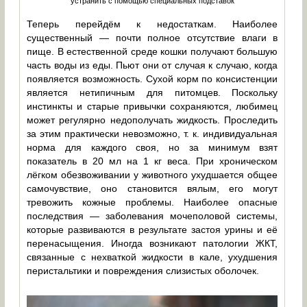
устранить с помощью специальных подставок
Теперь перейдём к недостаткам. Наиболее
существенный — почти полное отсутствие влаги в
пище. В естественной среде кошки получают большую
часть воды из еды. Пьют они от случая к случаю, когда
появляется возможность. Сухой корм по консистенции
является нетипичным для питомцев. Поскольку
инстинкты и старые привычки сохраняются, любимец
может регулярно недополучать жидкость. Проследить
за этим практически невозможно, т. к. индивидуальная
норма для каждого своя, но за минимум взят
показатель в 20 мл на 1 кг веса. При хроническом
лёгком обезвоживании у животного ухудшается общее
самочувствие, оно становится вялым, его могут
тревожить кожные проблемы. Наиболее опасные
последствия — заболевания мочеполовой системы,
которые развиваются в результате застоя урины и её
перенасыщения. Иногда возникают патологии ЖКТ,
связанные с нехваткой жидкости в кале, ухудшения
перистальтики и повреждения слизистых оболочек.