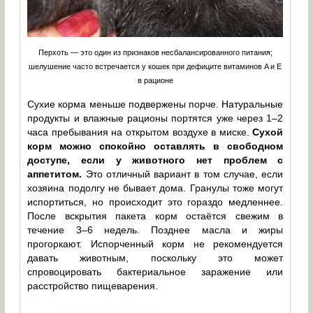
Перхоть — это один из признаков несбалансированного питания;
шелушение часто встречается у кошек при дефиците витаминов A и E
в рационе
Сухие корма меньше подвержены порче. Натуральные
продукты и влажные рационы портятся уже через 1–2
часа пребывания на открытом воздухе в миске.
Сухой
корм можно спокойно оставлять в свободном
доступе, если у животного нет проблем с
аппетитом.
Это отличный вариант в том случае, если
хозяина подолгу не бывает дома. Гранулы тоже могут
испортиться, но происходит это гораздо медленнее.
После вскрытия пакета корм остаётся свежим в
течение 3–6 недель. Позднее масла и жиры
прогоркают. Испорченный корм не рекомендуется
давать животным, поскольку это может
спровоцировать бактериальное заражение или
расстройство пищеварения.