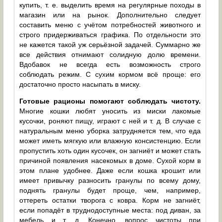
купить, т. е. выделить время на регулярные походы в
магазин или на рынок. Дополнительно следует
составить меню с учётом потребностей животного и
строго придерживаться графика. По отдельности это
не кажется такой уж серьёзной задачей. Суммарно же
все действия отнимают солидную долю времени.
Вдобавок не всегда есть возможность строго
соблюдать режим. С сухим кормом всё проще: его
достаточно просто насыпать в миску.
Готовые рационы помогают соблюдать чистоту.
Многие кошки любят уносить из миски лакомые
кусочки, роняют пищу, играют с ней и т. д. В случае с
натуральным меню уборка затрудняется тем, что еда
может иметь мягкую или влажную консистенцию. Если
пропустить хоть один кусочек, он загниёт и может стать
причиной появления насекомых в доме. Сухой корм в
этом плане удобнее. Даже если кошка крошит или
имеет привычку разносить гранулы по всему дому,
поднять гранулы будет проще, чем, например,
оттереть остатки творога с ковра. Корм не загниёт,
если попадёт в труднодоступные места: под диван, за
мебель и т. д. Конечно, вопрос чистоты при