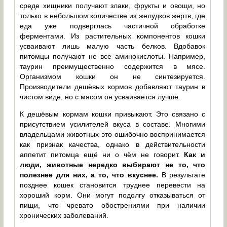
среде хищники получают злаки, фрукты и овощи, но
только в небольшом количестве из желудков жертв, где
еда уже подверглась частичной обработке
ферментами. Из растительных компонентов кошки
усваивают лишь малую часть белков. Вдобавок
питомцы получают не все аминокислоты. Например,
таурин преимущественно содержится в мясе.
Организмом кошки он не синтезируется.
Производители дешёвых кормов добавляют таурин в
чистом виде, но с мясом он усваивается лучше.
К дешёвым кормам кошки привыкают. Это связано с
присутствием усилителей вкуса в составе. Многими
владельцами животных это ошибочно воспринимается
как признак качества, однако в действительности
аппетит питомца ещё ни о чём не говорит.
Как и
люди, животные нередко выбирают не то, что
полезнее для них, а то, что вкуснее.
В результате
позднее кошек становится труднее перевести на
хороший корм. Они могут подолгу отказываться от
пищи, что чревато обострениями при наличии
хронических заболеваний.