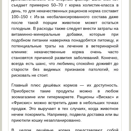
съедает примерно 50–70 г корма холистик-класса в
день, то для некачественных рационов норма составит
100–150 г. Из-за несбалансированного состава даже
после такой порции животное может остаться
голодным. В расходы также следует внести затраты на
витаминно-минеральные добавки, которые при
подобном питании наверняка понадобятся питомцу, и
потенциальные траты на лечение в ветеринарной
клинике: некачественные корма очень часто
становятся причиной развития заболеваний. Конечно,
всегда есть шанс, что любимец спокойно доживёт до
старости без видимых признаков патологий, но
рисковать не стоит.
Главный плюс дешёвых кормов — их доступность.
Приобрести такие продукты можно в любом
зоомагазине или гипермаркете. Рационы «Вискас» и
«Фрискис» можно встретить даже в небольших точках
продаж. Это выручает в тех случаях, когда животное
нечем покормить. Например, подвела доставка или вы
приютили кошку незапланированно.
В целом дешёвые корма представляют собой