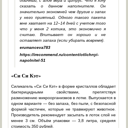
обычный, с алое вера и цитрус. Что я хочу
сказать о данном наполнителе. Он
значительно экономней чем другие и запах
у него приятный. Одного такого пакета
мне хватает на 12–14 дней с учетом того
что у меня 2 котика, это экономично я
считаю. Впитывает он хорошо и не
оставляет запаха (если убирать вовремя).
erumanceva783
https://irecommend.ru/content/otlichnyi-
napolnitel-51
«Си Си Кэт»
Силикагель «Си Си Кэт» в форме кристаллов обладает
бактерицидными свойствами, препятствуя
размножению микроорганизмов в лотке. Выпускается в
одном варианте — без запаха, без пыли, с безопасной
формой частичек, которые не травмируют животное.
Производитель рекомендует засыпать в лоток слой не
менее 3 см. Объём упаковки — 3,8 литра, средняя
стоимость 350 рублей.