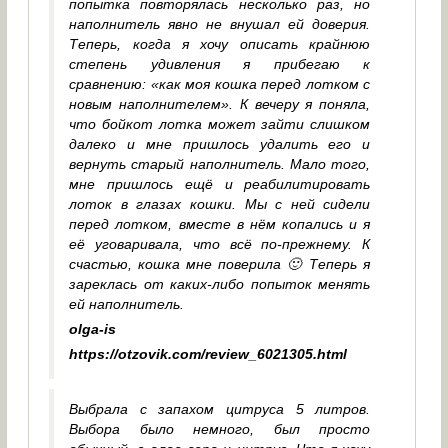
попытка повторялась несколько раз, но
наполнитель явно не внушал ей доверия.
Теперь, когда я хочу описать крайнюю
степень удивления я прибегаю к
сравнению: «как моя кошка перед лотком с
новым наполнителем». К вечеру я поняла,
что бойкот лотка может зайти слишком
далеко и мне пришлось удалить его и
вернуть старый наполнитель. Мало того,
мне пришлось ещё и реабилитировать
лоток в глазах кошки. Мы с ней сидели
перед лотком, вместе в нём копались и я
её уговаривала, что всё по-прежнему. К
счастью, кошка мне поверила 🙂 Теперь я
зареклась от каких-либо попыток менять
ей наполнитель.
olga-is
https://otzovik.com/review_6021305.html
Выбрала с запахом цитруса 5 литров.
Выбора было немного, был просто