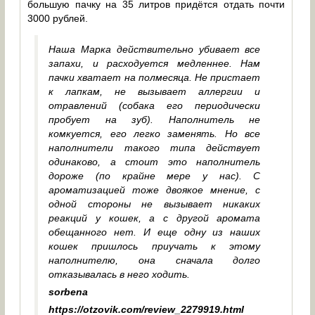
большую пачку на 35 литров придётся отдать почти
3000 рублей.
Наша Марка действительно убивает все
запахи, и расходуется медленнее. Нам
пачки хватает на полмесяца. Не пристает
к лапкам, не вызывает аллергии и
отравлений (собака его периодически
пробует на зуб). Наполнитель не
комкуется, его легко заменять. Но все
наполнители такого типа действует
одинаково, а стоит это наполнитель
дороже (по крайне мере у нас). С
ароматизацией тоже двоякое мнение, с
одной стороны не вызывает никаких
реакций у кошек, а с другой аромата
обещанного нет. И еще одну из наших
кошек пришлось приучать к этому
наполнителю, она сначала долго
отказывалась в него ходить.
sorbena
https://otzovik.com/review_2279919.html