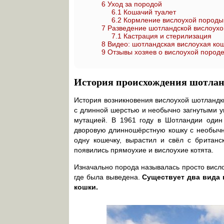
6
Уход за породой
6.1
Кошачий туалет
6.2
Кормление вислоухой породы
7
Разведение шотландской вислоухо
7.1
Кастрация и стерилизация
8
Видео: шотландская вислоухая ко
9
Отзывы хозяев о вислоухой пород
История происхождения шотлан
История возникновения вислоухой шотландк
с длинной шерстью и необычно загнутыми уш
мутацией. В 1961 году в Шотландии один
дворовую длинношёрстную кошку с необычны
одну кошечку, вырастил и свёл с британс
появились прямоухие и вислоухие котята.
Изначально порода называлась просто висло
где была выведена.
Существует два вида
кошки.