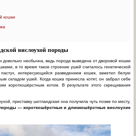
й кошки
шка
е
дской вислоухой породы
и довольно необычна, ведь порода выведена от дворовой кошки
ками, в то время такое строение ушей считалось генетической
 пастух, интересующийся разведением кошек, заметил белую
м складом ушей. Когда кошка принесла котят, он забрал себе
ким короткошёрстным котом. В результате этого скрещивания
ухой, приставку шотландская она получила чуть позже по месту,
 породы — короткошёрстные и длинношёрстные вислоухие