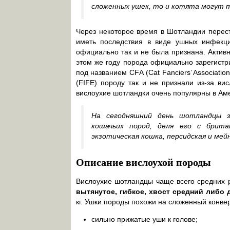
сложенных ушек, то и котята могут п
Через некоторое время в Шотландии перест
иметь последствия в виде ушных инфекц
официально так и не была признана. Актив
этом же году порода официально зарегистр
под названием СFА (Cat Fanciers’ Associat
(FIFE) породу так и не признали из-за ви
вислоухие шотландки очень популярны в Аме
На сегодняшний день шотландцы 
кошачьих пород, деля его с брит
экзотическая кошка, персидская и мейн
Описание вислоухой породы
Вислоухие шотландцы чаще всего средних р
вытянутое, гибкое, хвост средний либо 
кг. Ушки породы похожи на сложенный конвер
сильно прижатые уши к голове;