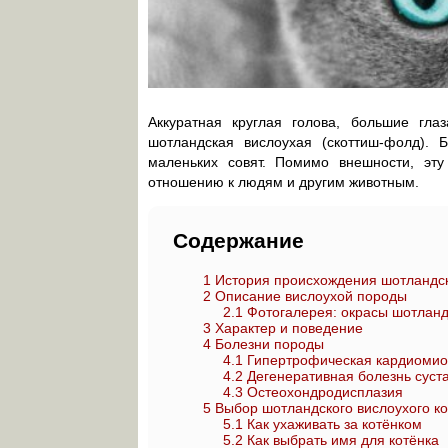
Аккуратная круглая голова, большие гл
шотландская вислоухая (скоттиш-фолд).
маленьких совят. Помимо внешности, эт
отношению к людям и другим животным.
Содержание
1
История происхождения шотландск
2
Описание вислоухой породы
2.1
Фотогалерея: окрасы шотланд
3
Характер и поведение
4
Болезни породы
4.1
Гипертрофическая кардиомио
4.2
Дегенеративная болезнь суст
4.3
Остеохондродисплазия
5
Выбор шотландского вислоухого ко
5.1
Как ухаживать за котёнком
5.2
Как выбрать имя для котёнка