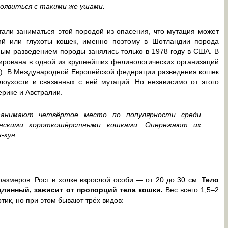
оявиться с такими же ушами.
али заниматься этой породой из опасения, что мутация может
ий или глухоты кошек, именно поэтому в Шотландии порода
ным разведением породы занялись только в 1978 году в США. В
ирована в одной из крупнейших фелинологических организаций
ion). В Международной Европейской федерации разведения кошек
слоухости и связанных с ней мутаций. Но независимо от этого
рике и Австралии.
занимают четвёртое место по популярности среди
анскими короткошёрстными кошками. Опережают их
-кун.
азмеров. Рост в холке взрослой особи — от 20 до 30 см.
Тело
длинный, зависит от пропорций тела кошки.
Вес всего 1,5–2
тик, но при этом бывают трёх видов: