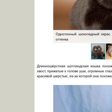
шерсти, но взрослые должны
Однотонный шоколадный окрас в
оттенка
Длинношёрстная шотландская кошка похож
хвост, прижатые к голове уши, огромные глаз
красивой шерстью, из-за которой она похож