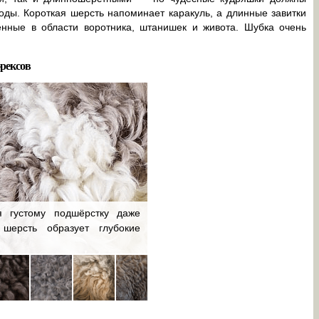
оды. Короткая шерсть напоминает каракуль, а длинные завитки
нные в области воротника, штанишек и живота. Шубка очень
-рексов
я густому подшёрстку даже
 шерсть образует глубокие
Очень эффектно смотрится кор
шерсть с закрученными кончиками