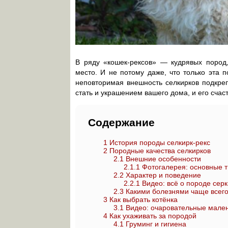
В ряду «кошек-рексов» — кудрявых пород,
место. И не потому даже, что только эта 
неповторимая внешность селкирков подкре
стать и украшением вашего дома, и его сча
Содержание
1
История породы селкирк-рекс
2
Породные качества селкирков
2.1
Внешние особенности
2.1.1
Фотогалерея: основные т
2.2
Характер и поведение
2.2.1
Видео: всё о породе серк
2.3
Какими болезнями чаще всег
3
Как выбрать котёнка
3.1
Видео: очаровательные мален
4
Как ухаживать за породой
4.1
Груминг и гигиена