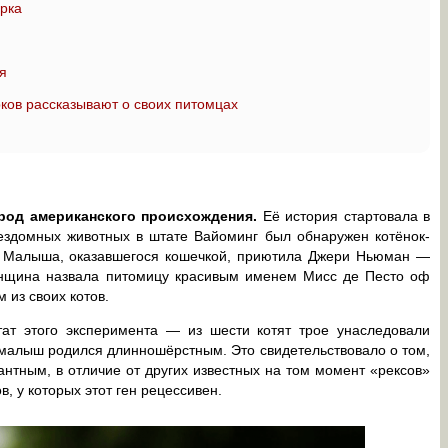
ирка
я
ков рассказывают о своих питомцах
род американского происхождения.
Её история стартовала в
ездомных животных в штате Вайоминг был обнаружен котёнок-
. Малыша, оказавшегося кошечкой, приютила Джери Ньюман —
енщина назвала питомицу красивым именем Мисс де Песто оф
 из своих котов.
ат этого эксперимента — из шести котят трое унаследовали
малыш родился длинношёрстным. Это свидетельствовало о том,
нтным, в отличие от других известных на том момент «рексов»
, у которых этот ген рецессивен.