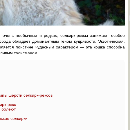
 очень необычных и редких, селкирк-рексы занимают особое
порода обладает доминантным геном кудрявости. Экзотическая,
пляется поистине чудесным характером — эта кошка способна
стливым талисманом.
ипы шерсти селкирк-рексов
ирк-рекс
о болеют
ькие селкирки