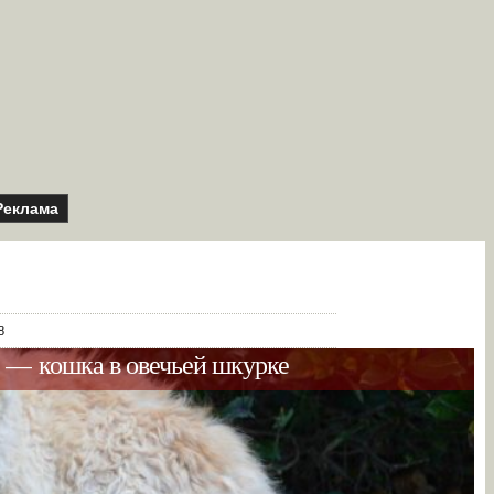
Реклама
8
 — кошка в овечьей шкурке