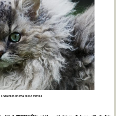
 селкирков всегда эксклюзивны
ми, так и длинношёрстными — но чудесные кудряшки должны