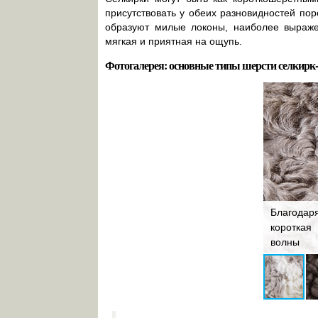
присутствовать у обеих разновидностей пор
образуют милые локоны, наиболее выраже
мягкая и приятная на ощупь.
Фотогалерея: основные типы шерсти селкирк
Обеднённый подшёрсток продуцирует
Благодар
образование комочков на короткой
короткая
шерсти
волны