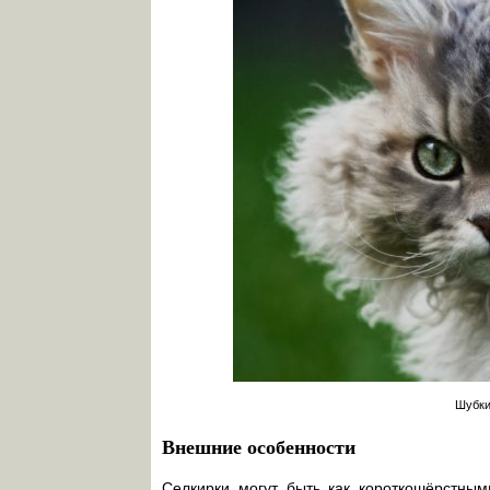
Шубки
Внешние особенности
Селкирки могут быть как короткошёрстны