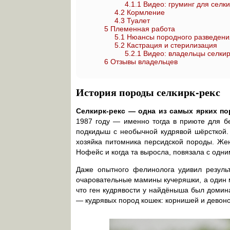
4.1.1
Видео: груминг для селк
4.2
Кормление
4.3
Туалет
5
Племенная работа
5.1
Нюансы породного разведени
5.2
Кастрация и стерилизация
5.2.1
Видео: владельцы селкир
6
Отзывы владельцев
История породы селкирк-рекс
Селкирк-рекс — одна из самых ярких по
1987 году — именно тогда в приюте для б
подкидыш с необычной кудрявой шёрсткой
хозяйка питомника персидской породы. Ж
Нофейс и когда та выросла, повязала с одним
Даже опытного фелинолога удивил результ
очаровательные мамины кучеряшки, а один 
что ген кудрявости у найдёныша был домина
— кудрявых пород кошек: корнишей и девонов