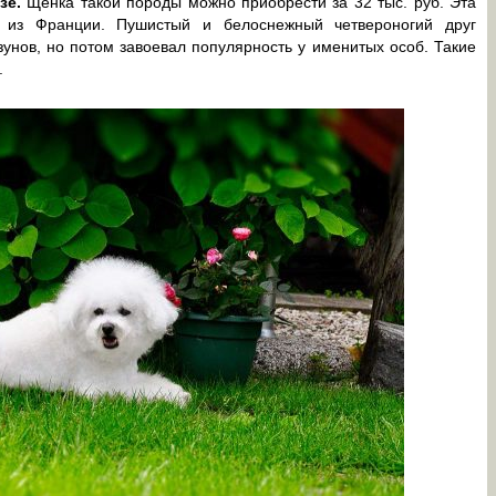
зе.
Щенка такой породы можно приобрести за 32 тыс. руб. Эта
м из Франции. Пушистый и белоснежный четвероногий друг
унов, но потом завоевал популярность у именитых особ. Такие
.