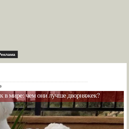
Реклама
9
к в мире: чем они лучше дворняжек?