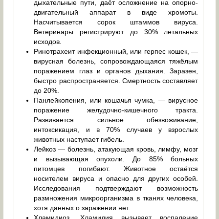
дыхательные пути, даёт осложнение на опорно-
двигательный аппарат в виде хромоты.
Насчитывается сорок штаммов вируса.
Ветеринары регистрируют до 30% летальных
исходов.
Ринотрахеит инфекционный, или герпес кошек, —
вирусная болезнь, сопровождающаяся тяжёлым
поражением глаз и органов дыхания. Заразен,
быстро распространяется. Смертность составляет
до 20%.
Панлейкопения, или кошачья чумка, — вирусное
поражение желудочно-кишечного тракта.
Развивается сильное обезвоживание,
интоксикация, и в 70% случаев у взрослых
животных наступает гибель.
Лейкоз — болезнь, атакующая кровь, лимфу, мозг
и вызывающая опухоли. До 85% больных
питомцев погибают. Животное остаётся
носителем вируса и опасно для других особей.
Исследования подтверждают возможность
размножения микроорганизма в тканях человека,
хотя данных о заражении нет.
Хламидиоз. Хламидия вызывает воспаление