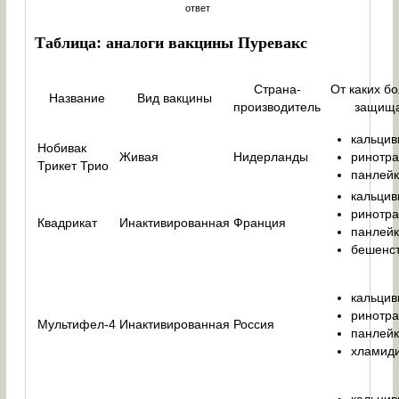
ответ
Таблица: аналоги вакцины Пуревакс
Страна-
От каких б
Название
Вид вакцины
производитель
защищ
кальцив
Нобивак
Живая
Нидерланды
ринотра
Трикет Трио
панлейк
кальцив
ринотра
Квадрикат
Инактивированная
Франция
панлейк
бешенст
кальцив
ринотра
Мультифел-4
Инактивированная
Россия
панлейк
хламиди
кальцив