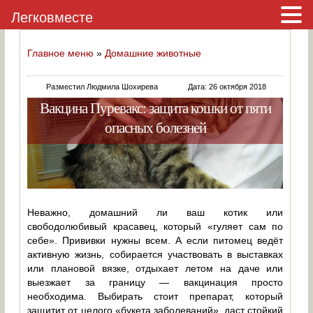
Легковместе
Главное меню
»
Домашние животные
Разместил Людмила Шохирева
Дата: 26 октября 2018
Вакцина Пуревакс: защита кошки от пяти
опасных болезней
Неважно, домашний ли ваш котик или
свободолюбивый красавец, который «гуляет сам по
себе». Прививки нужны всем. А если питомец ведёт
активную жизнь, собирается участвовать в выставках
или плановой вязке, отдыхает летом на даче или
выезжает за границу — вакцинация просто
необходима. Выбирать стоит препарат, который
защитит от целого «букета заболеваний», даст стойкий