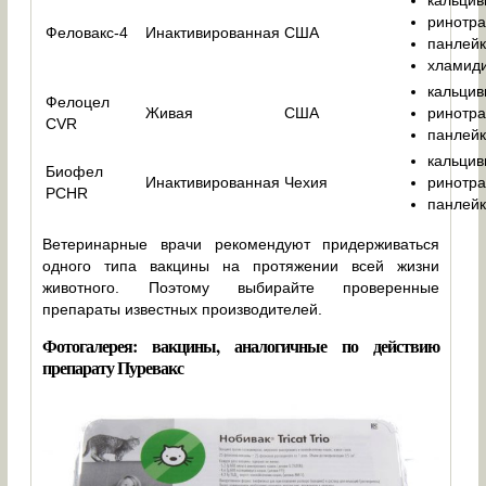
ринотра
Феловакс-4
Инактивированная
США
панлейк
хламиди
кальцив
Фелоцел
Живая
США
ринотра
CVR
панлейк
кальцив
Биофел
Инактивированная
Чехия
ринотра
PCHR
панлейк
Ветеринарные врачи рекомендуют придерживаться
одного типа вакцины на протяжении всей жизни
животного. Поэтому выбирайте проверенные
препараты известных производителей.
Фотогалерея: вакцины, аналогичные по действию
препарату Пуревакс