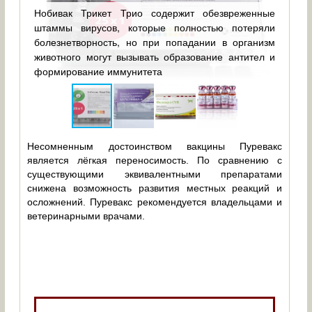
Нобивак Трикет Трио содержит обезвреженные
Вак
ание
штаммы вирусов, которые полностью потеряли
ина
елям
болезнетворность, но при попадании в организм
вир
сной
животного могут вызывать образование антител и
рин
формирование иммунитета
psitt
Несомненным достоинством вакцины Пуревакс
является лёгкая переносимость. По сравнению с
существующими эквивалентными препаратами
снижена возможность развития местных реакций и
осложнений. Пуревакс рекомендуется владельцами и
ветеринарными врачами.