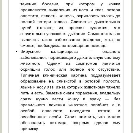
течение болезни, при котором у кошки
проявляются выделения из носа и глаз, потеря
аппетита, вялость, кашель, охриплость вплоть до
полной потери голоса. Слизистые дыхательных
путей отекают, их просвет сужается, что
значительно усложняет дыхание. Самостоятельно
вылечить такое заболевание владелец кота не
сможет, необходима ветеринарная помощь.
Вирусного кальцивироза — опасного
заболевания, поражающего дыхательную систему
животного. Одним из симптомов является
охрипший голос или полное его отсутствие.
Типичная клиническая картина подразумевает
образование на слизистой в ротовой полости,
языке и носу язв, из-за которых животному тяжело
пить и есть. Заметив очаги поражения, владельцу
сразу нужно вести кошку к врачу — без
правильного лечения животное погибнет, а в
особой опасности находятся котята и
ослабленные особи. Стоит помнить, что можно
обезопасить питомца, вовремя сделав ему
прививку.