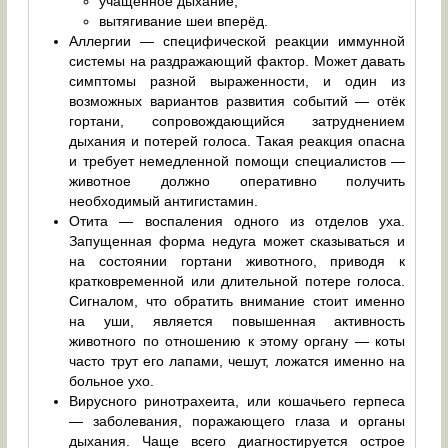
учащённое дыхание;
вытягивание шеи вперёд.
Аллергии — специфической реакции иммунной
системы на раздражающий фактор. Может давать
симптомы разной выраженности, и один из
возможных вариантов развития событий — отёк
гортани, сопровождающийся затруднением
дыхания и потерей голоса. Такая реакция опасна
и требует немедленной помощи специалистов —
животное должно оперативно получить
необходимый антигистамин.
Отита — воспаления одного из отделов уха.
Запущенная форма недуга может сказываться и
на состоянии гортани животного, приводя к
кратковременной или длительной потере голоса.
Сигналом, что обратить внимание стоит именно
на уши, является повышенная активность
животного по отношению к этому органу — коты
часто трут его лапами, чешут, ложатся именно на
больное ухо.
Вирусного ринотрахеита, или кошачьего герпеса
— заболевания, поражающего глаза и органы
дыхания. Чаще всего диагностируется острое