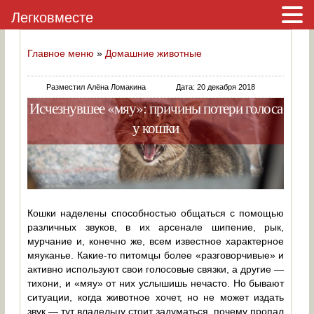
Легковместе
Главное меню
»
Домашние животные
Разместил Алёна Ломакина
Дата: 20 декабря 2018
Исчезнувшее «мяу»: причины потери голоса
у кошки
Кошки наделены способностью общаться с помощью
различных звуков, в их арсенале шипение, рык,
мурчание и, конечно же, всем известное характерное
мяуканье. Какие-то питомцы более «разговорчивые» и
активно используют свои голосовые связки, а другие —
тихони, и «мяу» от них услышишь нечасто. Но бывают
ситуации, когда животное хочет, но не может издать
звук — тут владельцу стоит задуматься, почему пропал