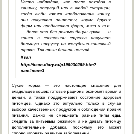
Часто наблюдаю, как после походов в
клинику, операций или в любой ситуации,
когда люди хотят «побаловать» кошку,
они покупают паштеты, корма других
фирм или предлагают фарш, мясо и т.п.
— делая это без рекомендации врача — и
кошка в состоянии стресса получает
большую нагрузку на желудочно-кишечный
тракт. Так тоже делать нельзя!
Ksan
http://ksan.diary.ru/p199030299.htm?
oam#more3
Сухие корма — это настоящее спасение для
владельцев кошек: готовые рационы экономят время и
деньги, а также поддерживают состояние здоровья
питомцев. Однако это актуально только в случае
выбора качественных продуктов и соблюдения правил
питания. Важно не смешивать разные типы еды,
следить за питьевым режимом и не давать питомцу
дополнительные добавки, поскольку это может
спровоцировать развитие заболеваний.