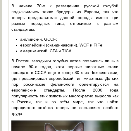
В начале 70-х к разведению русской голубой
подключились также бридеры из Европы, так что
теперь представители данной породы имеют три
разных породных типа, относимых к разным
стандартам:
английский, GCCF;
европейский (скандинавский), WCF и FIFe;
американский, CFA и TICA.
В России заводчики голубых котов появились лишь в
начале 90-х годов, хотя первые животные стали
попадать в СССР еще в конце 80-х из Чехословакии,
где превалировал европейский тип животных. До сих
пор российские фелинологи ориентируются на
европейские стандарты. После 2000 года
популярность этих животных многократно выросла как
в России, так и во всём мире, так что найти
породистого котёнка теперь не составляет особого
труда.