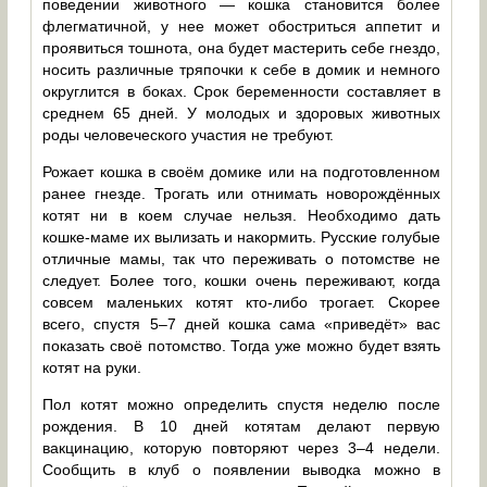
поведении животного — кошка становится более
флегматичной, у нее может обостриться аппетит и
проявиться тошнота, она будет мастерить себе гнездо,
носить различные тряпочки к себе в домик и немного
округлится в боках. Срок беременности составляет в
среднем 65 дней. У молодых и здоровых животных
роды человеческого участия не требуют.
Рожает кошка в своём домике или на подготовленном
ранее гнезде. Трогать или отнимать новорождённых
котят ни в коем случае нельзя. Необходимо дать
кошке-маме их вылизать и накормить. Русские голубые
отличные мамы, так что переживать о потомстве не
следует. Более того, кошки очень переживают, когда
совсем маленьких котят кто-либо трогает. Скорее
всего, спустя 5–7 дней кошка сама «приведёт» вас
показать своё потомство. Тогда уже можно будет взять
котят на руки.
Пол котят можно определить спустя неделю после
рождения. В 10 дней котятам делают первую
вакцинацию, которую повторяют через 3–4 недели.
Сообщить в клуб о появлении выводка можно в