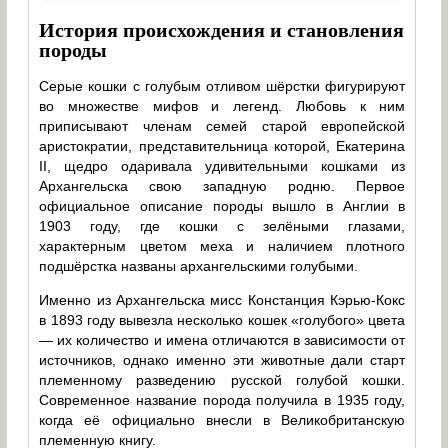
История происхождения и становления
породы
Серые кошки с голубым отливом шёрстки фигурируют
во множестве мифов и легенд. Любовь к ним
приписывают членам семей старой европейской
аристократии, представительница которой, Екатерина
II, щедро одаривала удивительными кошками из
Архангельска свою западную родню. Первое
официальное описание породы вышло в Англии в
1903 году, где кошки с зелёными глазами,
характерным цветом меха и наличием плотного
подшёрстка названы архангельскими голубыми.
Именно из Архангельска мисс Констанция Кэрью-Кокс
в 1893 году вывезла несколько кошек «голубого» цвета
— их количество и имена отличаются в зависимости от
источников, однако именно эти животные дали старт
племенному разведению русской голубой кошки.
Современное название порода получила в 1935 году,
когда её официально внесли в Великобританскую
племенную книгу.