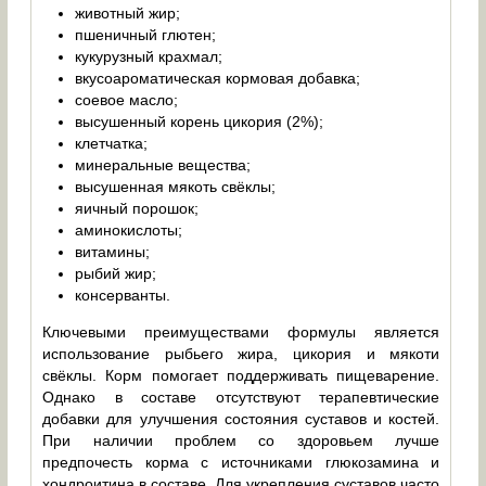
животный жир;
пшеничный глютен;
кукурузный крахмал;
вкусоароматическая кормовая добавка;
соевое масло;
высушенный корень цикория (2%);
клетчатка;
минеральные вещества;
высушенная мякоть свёклы;
яичный порошок;
аминокислоты;
витамины;
рыбий жир;
консерванты.
Ключевыми преимуществами формулы является
использование рыбьего жира, цикория и мякоти
свёклы. Корм помогает поддерживать пищеварение.
Однако в составе отсутствуют терапевтические
добавки для улучшения состояния суставов и костей.
При наличии проблем со здоровьем лучше
предпочесть корма с источниками глюкозамина и
хондроитина в составе. Для укрепления суставов часто