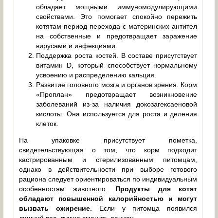
обладает мощными иммуномодулирующими
свойствами. Это помогает спокойно пережить
котятам период перехода с материнских антител
на собственные и предотвращает заражение
вирусами и инфекциями.
Поддержка роста костей. В составе присутствует
витамин D, который способствует нормальному
усвоению и распределению кальция.
Развитие головного мозга и органов зрения. Корм
«Проплан» предотвращает возникновение
заболеваний из-за наличия докозагексаеновой
кислоты. Она используется для роста и деления
клеток.
На упаковке присутствует пометка,
свидетельствующая о том, что корм подходит
кастрированным и стерилизованным питомцам,
однако в действительности при выборе готового
рациона следует ориентироваться по индивидуальным
особенностям животного.
Продукты для котят
обладают повышенной калорийностью и могут
вызвать ожирение.
Если у питомца появился
лишний вес, лучше сменить рацион.