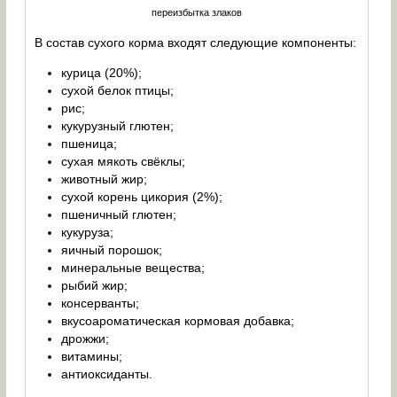
переизбытка злаков
В состав сухого корма входят следующие компоненты:
курица (20%);
сухой белок птицы;
рис;
кукурузный глютен;
пшеница;
сухая мякоть свёклы;
животный жир;
сухой корень цикория (2%);
пшеничный глютен;
кукуруза;
яичный порошок;
минеральные вещества;
рыбий жир;
консерванты;
вкусоароматическая кормовая добавка;
дрожжи;
витамины;
антиоксиданты.