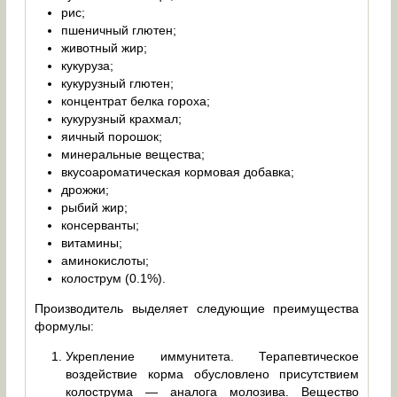
рис;
пшеничный глютен;
животный жир;
кукуруза;
кукурузный глютен;
концентрат белка гороха;
кукурузный крахмал;
яичный порошок;
минеральные вещества;
вкусоароматическая кормовая добавка;
дрожжи;
рыбий жир;
консерванты;
витамины;
аминокислоты;
колострум (0.1%).
Производитель выделяет следующие преимущества
формулы:
Укрепление иммунитета. Терапевтическое
воздействие корма обусловлено присутствием
колострума — аналога молозива. Вещество