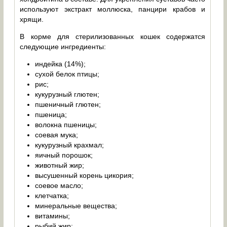
используют экстракт моллюска, панцири крабов и
хрящи.
В корме для стерилизованных кошек содержатся
следующие ингредиенты:
индейка (14%);
сухой белок птицы;
рис;
кукурузный глютен;
пшеничный глютен;
пшеница;
волокна пшеницы;
соевая мука;
кукурузный крахмал;
яичный порошок;
животный жир;
высушенный корень цикория;
соевое масло;
клетчатка;
минеральные вещества;
витамины;
рыбий жир;