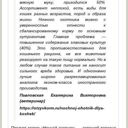
мясную муку, приходится 50%.
Ассортимент неплохой, есть виды для
кошек разных возрастов, пород и образа
жизни. Ночного охотника можно с
уверенностью отнести к
сбалансированному корму по основным
нутриентам. Главная проблема —
повышенное содержание злаковых культур
(40%). Это противоестественно для
кошачьего рациона, не все животные
реагируют на такую пищу нормально. Но в
любом случае такое питание не наносит
сильного вреда здоровью. И однозначно
лучше широко разрекламированных
аналогов эконом-класса иностранного
производства.
Павловская Екатерина Викторовна
(ветеринар)
https://otzyvkorm.ru/nochnoj-ohotnik-dlya-
koshek/
Продукт марки «Ночной охотник» — хороший вариант