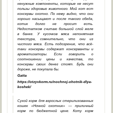
ненужные компоненты, которые не несут
пользы здоровью животного. Мой кот ест
консервы охотно. По нему видно, что они
хорошо насыщают и после такого обеда,
котик долго не просит есть.
Недостатком считаю большой слой желе
в банке. У кусочков мяса непонятная
текстура, сомнительно, что они из
чистого мяса. Есть подозрение, что всё-
таки консервы содержат консерванты и
ароматизаторы. Если говорить о
соотношении цены и качества, то
консервы своих денег стоят. Будь они
дороже, не покупала бы.
Gatta
https://otzyvkorm.ru/nochnoj-ohotnik-dlya-
koshek/
Сухой корм для взрослых стерилизованных
кошек «Ночной охотник» — приличный
корм по бюджетной цене. Коту корм