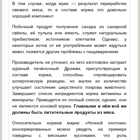
В том случае, когда мука — результат переработки
свежего мяса, то в составе корма это довольно
хороший компонент.
Побочный продукт получения сахара из сахарной
свёклы, её пульпа или мякоть, служит натуральным
пребиотиком, источником клетчатки. Однако, у
некоторых котов от её употребления может вздуться
живот, появятся другие проблемы с пищеварением.
Производитель не уточнил, из чего изготовлен экстракт
куриный печёночный. Дрожжи, присутствующие в
составе корма, способны спровоцировать
аллергическую реакцию, но малое их количество
улучшает состояние шерстяного покрова животного.
Завершают список ингредиентов корма витамины и
минералы. Приводится их полный список; однако, они
не являются основой корма.
Главными в нём всё же
должны быть питательные продукты из мяса.
Относительно кормов марки «Ночной охотник»
консервированных можно увидеть на примере
говядины с мясными кусочками, что роль