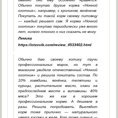
именно они ему особенно нравятся.
Обычно покупаю другие корма «Ночной
охотник», например, с кроликом, ягнёнком.
Покупать ли такой корм своему питомцу
— каждый решает сам. Я корма «Ночной
охотник» покупаю периодически уже много
лет, ничего плохого о них сказать не могу.
Лемика
https://otzovik.com/review_4533402.html
Обычно даю своему котику паучи
профессиональных марок, но тут в
магазине увидела отечественный «Ночной
охотник» и решила почитать состав. По
10% говядины, ягнёнка, телятины и
курицы, растительное масло, злаки на
предпоследнем месте и витамины. 40%
мяса? Это же как в хорошем
профессиональном корме. А дешевле в
разы. Решила попробовать. Выглядит
корм тоже прилично — натурального
цвета кусочки в желе. Кот тоже оценил —