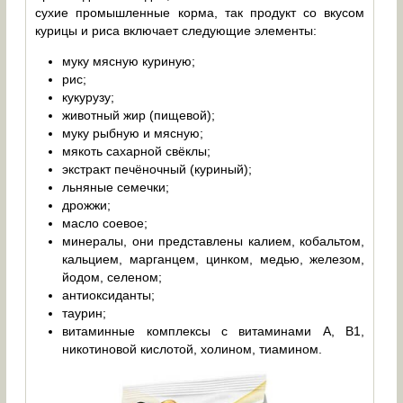
сухие промышленные корма, так продукт со вкусом
курицы и риса включает следующие элементы:
муку мясную куриную;
рис;
кукурузу;
животный жир (пищевой);
муку рыбную и мясную;
мякоть сахарной свёклы;
экстракт печёночный (куриный);
льняные семечки;
дрожжи;
масло соевое;
минералы, они представлены калием, кобальтом,
кальцием, марганцем, цинком, медью, железом,
йодом, селеном;
антиоксиданты;
таурин;
витаминные комплексы с витаминами A, B1,
никотиновой кислотой, холином, тиамином.