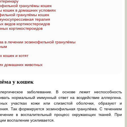
ветеринару
офильной гранулёмы кошек
 кошек в домашних условиях
фильной гранулёмы кошек
муносупрессивная терапия
ых видов кортикостероидов
ных кортикостероидов
а в лечении эозинофильной гранулёмы
тным
 кошек и котят
их домашних животных
лёма у кошек
ергическое заболевание. В основе лежит неспособность
чивать нормальный иммунный ответ на воздействие аллергена.
ных участках кожи или слизистой оболочки, образуют и
ения. Так формируется эозинофильная гранулёма. С течением
лечение в воспалительный процесс окружающих тканей. При
ии воспаление усиливается.