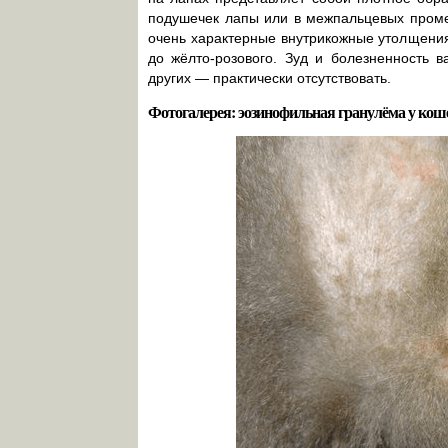
подушечек лапы или в межпальцевых промеж
очень характерные внутрикожные утолщени
до жёлто-розового. Зуд и болезненность 
других — практически отсутствовать.
Фотогалерея: эозинофильная гранулёма у кош