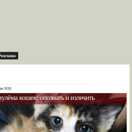
Реклама
бря 2018
улёма кошек: опознать и излечить