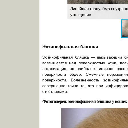
ёмы с эрозированием появляются
Линейная гранулёма внутренн
утолщение
Эозинофильная бляшка
Эозинофильная бляшка — вызывающий сил
возвышается над поверхностью кожи, влаж
локализация, но наиболее типичное распо
поверхности бёдер. Смежные поражения
поверхности. Болезненность эозинофил
совершенно точно то, что при инфициро
отчётливыми.
Фотогалерея: эозинофильная бляшка у кошек