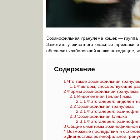
Эозинофильная гранулёма кошек — группа за
Заметить у животного опасные признаки и
обеспечить заболевшей кошке походящее, ч
Содержание
1
Что такое эозинофильная гранулём
1.1
Факторы, способствующие ра
2
Формы эозинофильной гранулёмы
2.1
Индолентная (вялая) язва
2.1.1
Фотогалерея: индолентна
2.2
Эозинофильная гранулёма
2.2.1
Фотогалерея: эозинофиль
2.3
Эозинофильная бляшка
2.3.1
Фотогалерея: эозинофиль
3
Общие симптомы эозинофильной 
4
Возможные последствия и осложне
5
Диагностика эозинофильной грану