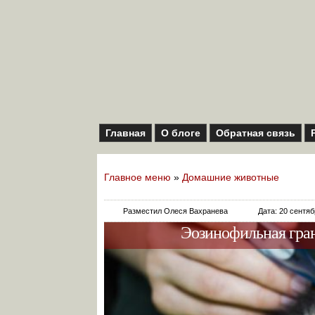
Главная
О блоге
Обратная связь
Главное меню
»
Домашние животные
Разместил Олеся Вахранева
Дата: 20 сентя
Эозинофильная гран