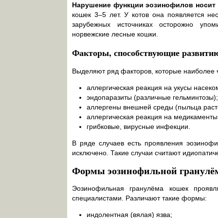
Нарушение функции эозинофилов носит
кошек 3–5 лет. У котов она появляется н
зарубежных источниках осторожно упом
норвежские лесные кошки.
Факторы, способствующие развитию
Выделяют ряд факторов, которые наиболее ч
аллергическая реакция на укусы насеком
эндопаразиты (различные гельминтозы);
аллергены внешней среды (пыльца раст
аллергическая реакция на медикаменты
грибковые, вирусные инфекции.
В ряде случаев есть проявления эозинофи
исключено. Такие случаи считают идиопатич
Формы эозинофильной гранул
Эозинофильная гранулёма кошек прояв
специалистами. Различают такие формы:
индолентная (вялая) язва;