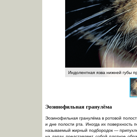
ем верхних губ и слизистой
ей губ
Индолентная язва нижней губы пр
Эозинофильная гранулёма
Эозинофильная гранулёма в ротовой полости 
и дне полости рта. Иногда их поверхность 
называемый жирный подбородок — припухлос
на лапах представляет собой плотное обр