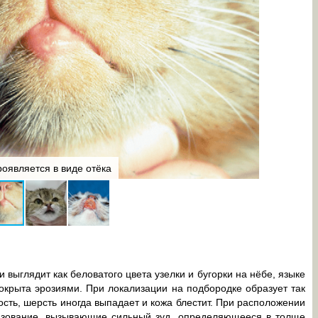
При длите
оявляется в виде отёка
губа
выглядит как беловатого цвета узелки и бугорки на нёбе, языке
покрыта эрозиями. При локализации на подбородке образует так
ть, шерсть иногда выпадает и кожа блестит. При расположении
азование, вызывающие сильный зуд, определяющееся в толще