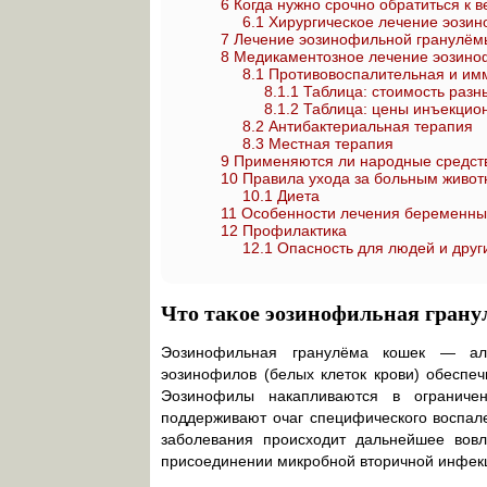
6
Когда нужно срочно обратиться к 
6.1
Хирургическое лечение эозин
7
Лечение эозинофильной гранулёмы
8
Медикаментозное лечение эозино
8.1
Противовоспалительная и им
8.1.1
Таблица: стоимость разн
8.1.2
Таблица: цены инъекцион
8.2
Антибактериальная терапия
8.3
Местная терапия
9
Применяются ли народные средств
10
Правила ухода за больным живо
10.1
Диета
11
Особенности лечения беременных
12
Профилактика
12.1
Опасность для людей и друг
Что такое эозинофильная грану
Эозинофильная гранулёма кошек — алл
эозинофилов (белых клеток крови) обеспе
Эозинофилы накапливаются в ограничен
поддерживают очаг специфического воспал
заболевания происходит дальнейшее вов
присоединении микробной вторичной инфекц