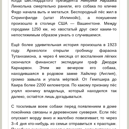
Когда шестнадцатого президента Америки Авраама
Линкольна смертельно ранили, его собака по кличке
Фидо начала выть и метаться. Беспородный пёс жил в
Спрингфилде (штат Иллинойс), а покушение
произошло в столице США — Вашингтоне. Между
городами 1250 км, но хвостатый друг смог каким-то
непостижимым образом узнать о случившемся.
Ещё более удивительная история произошла в 1923
году. Археологи открыли гробницу фараона
Тутанхамона, а через 4 месяца от воспаления лёгких
скончался финансист экспедиции граф Джордж
Карнарвон. Этим же вечером его собака,
находившаяся в родовом замке Хайклер (Англия),
громко завыла и упала мёртвой. От Гемпшира до
Каира более 2200 километров. По какому признаку пёс
учуял кончину владельца, который находился так
далеко, остаётся лишь догадываться.
С тоскливым воем собаки перед появлением в доме
покойника связаны и деревенские суеверия. Если пёс
опускает морду вниз и жалобно повизгивает, то через
3–4 дня кто-нибудь из семьи отправиться к праотцам.