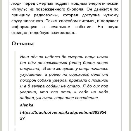
люди перед смертью подают мощный энергетический
импульс из повреждённого биополя. Он движется по
принципу радиоволны, которая доступна чуткому
слуху животного. Таким способом питомец и получает
информацию о печальном событии. Но наука
отрицает подобную возможность.
Отзывы
Наш пёс за неделю до смерти отца начал
от еды отказываться (отец болел после
инсульта). В это же время у отца началось
ухудшение, а ровно на сороковой день от
похорон собака умерла, приехали с поминок
и в 8 вечера собаки не стало. Я до сих пор
уверена, что пса отец к себе на небо
забрал, уж очень странное совпадение.
alenka
https://touch.otvet.mail.ru/question/883954
27