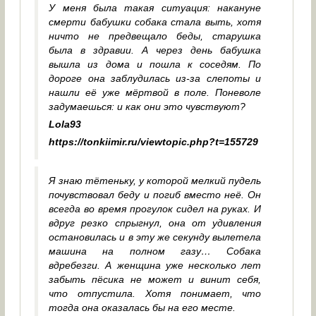
У меня была такая ситуация: накануне
смерти бабушки собака стала выть, хотя
ничто не предвещало беды, старушка
была в здравии. А через день бабушка
вышла из дома и пошла к соседям. По
дороге она заблудилась из-за слепоты и
нашли её уже мёртвой в поле. Поневоле
задумаешься: и как они это чувствуют?
Lola93
https://tonkiimir.ru/viewtopic.php?t=155729
Я знаю тётеньку, у которой мелкий пудель
почувствовал беду и погиб вместо неё. Он
всегда во время прогулок сидел на руках. И
вдруг резко спрыгнул, она от удивления
остановилась и в эту же секунду вылетела
машина на полном газу… Собака
вдребезги. А женщина уже несколько лет
забыть пёсика не может и винит себя,
что отпустила. Хотя понимает, что
тогда она оказалась бы на его месте.