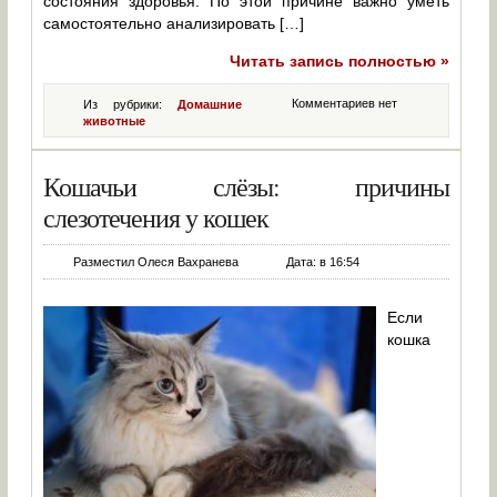
состояния здоровья. По этой причине важно уметь
самостоятельно анализировать […]
Читать запись полностью »
Комментариев нет
Из рубрики:
Домашние
животные
Кошачьи слёзы: причины
слезотечения у кошек
Разместил Олеся Вахранева
Дата: в 16:54
Если
кошка