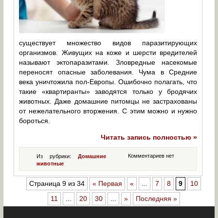
существует множество видов паразитирующих
организмов. Живущих на коже и шерсти вредителей
называют эктопаразитами. Зловредные насекомые
переносят опасные заболевания. Чума в Средние
века уничтожила пол-Европы. Ошибочно полагать, что
такие «квартиранты» заводятся только у бродячих
животных. Даже домашние питомцы не застрахованы
от нежелательного вторжения. С этим можно и нужно
бороться.
Читать запись полностью »
Комментариев нет
Из рубрики:
Домашние
животные
Страница 9 из 34
« Первая
«
...
7
8
9
10
11
...
20
30
...
»
Последняя »