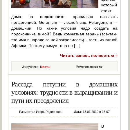
который
стоит
дома на подоконнике, правильно называть
пеларгонией: Geranium — лесной вид, Pelargonium —
домашний. Но какие условия надо создать на
подоконнике зимой? Ведь комнатная герань (всё-таки
это имя в народе за ней закрепилось) – гость из южной
Африки. Поэтому зимует она не […]
Читать запись полностью »
Комментариев нет
Из рубрики:
Цветы
Рассада петунии в домашних
условиях: трудности в выращивании и
пути их преодоления
Разместил Игорь Родионцев
Дата: 18.01.2019 в 16:07
В