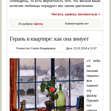
соблюдены, то есть вероятность того, что весной ваши
колючие любимцы порадуют вас своим цветением.
Читать запись полностью »
Комментариев нет
Из рубрики:
Цветы
Герань в квартире: как она зимует
Разместил Семён Владимиров
Дата: 22.01.2019 в 21:07
«У тебя
на
окошке
герань»:
все
помнят
эту
фразу.
Однако
тот
цветок,