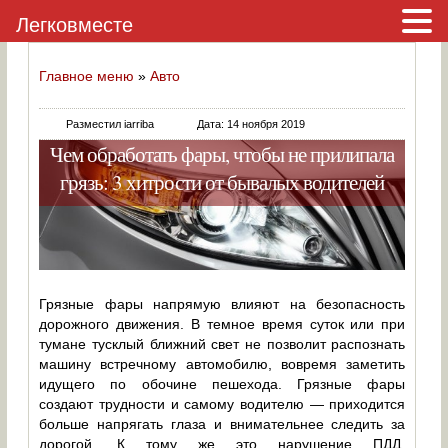
Легковместе
Главное меню
»
Авто
Разместил iarriba
Дата: 14 ноября 2019
Чем обработать фары, чтобы не прилипала
грязь: 3 хитрости от бывалых водителей
Грязные фары напрямую влияют на безопасность
дорожного движения. В темное время суток или при
тумане тусклый ближний свет не позволит распознать
машину встречному автомобилю, вовремя заметить
идущего по обочине пешехода. Грязные фары
создают трудности и самому водителю — приходится
больше напрягать глаза и внимательнее следить за
дорогой. К тому же это нарушение ПДД,